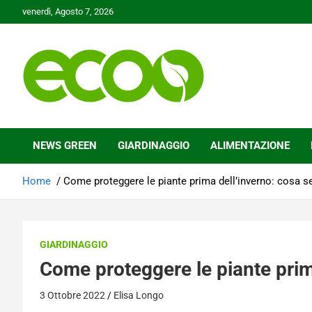
Skip
venerdì, Agosto 7, 2026
to
content
Tutelare il nostro Pianeta è la nostra priorità
Ecoo.it
NEWS GREEN
GIARDINAGGIO
ALIMENTAZIONE
Home
Come proteggere le piante prima dell’inverno: cosa s
GIARDINAGGIO
Come proteggere le piante prim
3 Ottobre 2022
Elisa Longo