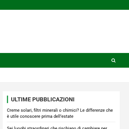
ULTIME PUBBLICAZIONI
Creme solari, filtri minerali o chimici? Le differenze che
è utile conoscere prima dell’estate
Sei luoghi straordinari che rischiano di cambiare per