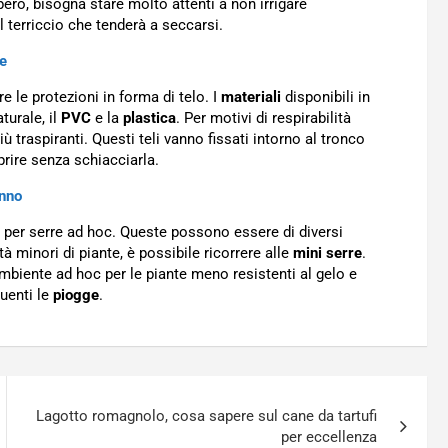
 però, bisogna stare molto attenti a non irrigare
l terriccio che tenderà a seccarsi.
ne
are le protezioni in forma di telo. I
materiali
disponibili in
urale, il
PVC
e la
plastica
. Per motivi di respirabilità
più traspiranti. Questi teli vanno fissati intorno al tronco
prire senza schiacciarla.
unno
re per serre ad hoc. Queste possono essere di diversi
à minori di piante, è possibile ricorrere alle
mini serre
.
n ambiente ad hoc per le piante meno resistenti al gelo e
quenti le
piogge
.
Lagotto romagnolo, cosa sapere sul cane da tartufi
per eccellenza