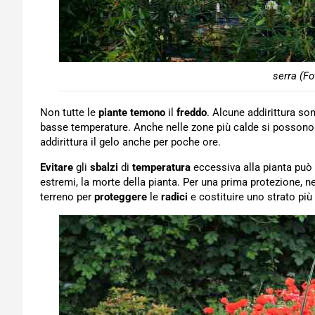
serra (Fo
Non tutte le
piante
temono
il
freddo
. Alcune addirittura so
basse temperature. Anche nelle zone più calde si possono 
addirittura il gelo anche per poche ore.
Evitare
gli
sbalzi
di
temperatura
eccessiva alla pianta può p
estremi, la morte della pianta. Per una prima protezione, n
terreno per
proteggere
le
radici
e costituire uno strato pi