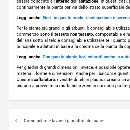
essere collocate all’
interno
dell’
abitazione
. In questi casi,
continuamente la pianta per via dello strato superficiale de
Leggi anche:
Fiori: in questo modo l’essiccazione è peren
Per le piante più grandi o gli arbusti, è consigliabile utilizz
commercio sono il
tessuto non tessuto,
compostabile e nat
dell’aria sotto al telo è consigliabile utilizzare teli quanto 
principale e adattati in base alla chioma della pianta da co
Leggi anche:
Con questa pianta fiori colorati anche in aut
Per giardini di grandi dimensioni, invece, è possibile opta
materiali, forme e dimensioni. Anche per i balconi e quantit
Queste
scaffalature
, rivestite di teli in plastica creano u
aiutano a prevenire la muffa nelle zone in cui sono più fre
Navigazione
Come pulire e lavare i giocattoli del cane
articoli