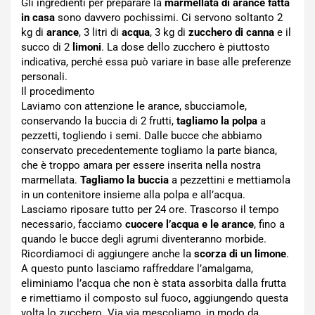
Gli ingredienti per preparare la
marmellata di arance fatta
in casa
sono davvero pochissimi. Ci servono soltanto 2
kg di
arance
, 3 litri di
acqua
, 3 kg di
zucchero di canna
e il
succo di 2
limoni
. La dose dello zucchero è piuttosto
indicativa, perché essa può variare in base alle preferenze
personali.
Il procedimento
Laviamo con attenzione le arance, sbucciamole,
conservando la buccia di 2 frutti,
tagliamo la polpa
a
pezzetti, togliendo i semi. Dalle bucce che abbiamo
conservato precedentemente togliamo la parte bianca,
che è troppo amara per essere inserita nella nostra
marmellata.
Tagliamo la buccia
a pezzettini e mettiamola
in un contenitore insieme alla polpa e all’acqua.
Lasciamo riposare tutto per 24 ore. Trascorso il tempo
necessario, facciamo
cuocere l’acqua e le arance
, fino a
quando le bucce degli agrumi diventeranno morbide.
Ricordiamoci di aggiungere anche la
scorza di un limone
.
A questo punto lasciamo raffreddare l’amalgama,
eliminiamo l’acqua che non è stata assorbita dalla frutta
e rimettiamo il composto sul fuoco, aggiungendo questa
volta lo zucchero. Via via mescoliamo, in modo da