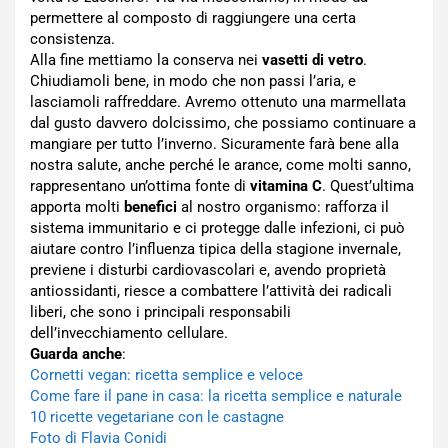
permettere al composto di raggiungere una certa
consistenza.
Alla fine mettiamo la conserva nei
vasetti di vetro
.
Chiudiamoli bene, in modo che non passi l’aria, e
lasciamoli raffreddare. Avremo ottenuto una marmellata
dal gusto davvero dolcissimo, che possiamo continuare a
mangiare per tutto l’inverno. Sicuramente farà bene alla
nostra salute, anche perché le arance, come molti sanno,
rappresentano un’ottima fonte di
vitamina C
. Quest’ultima
apporta molti
benefici
al nostro organismo: rafforza il
sistema immunitario e ci protegge dalle infezioni, ci può
aiutare contro l’influenza tipica della stagione invernale,
previene i disturbi cardiovascolari e, avendo proprietà
antiossidanti, riesce a combattere l’attività dei radicali
liberi, che sono i principali responsabili
dell’invecchiamento cellulare.
Guarda anche
:
Cornetti vegan: ricetta semplice e veloce
Come fare il pane in casa: la ricetta semplice e naturale
10 ricette vegetariane con le castagne
Foto di Flavia Conidi