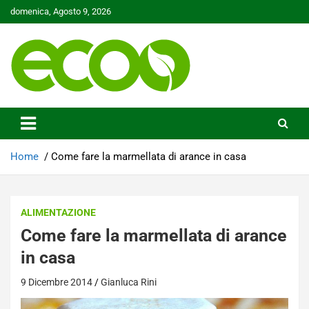
Skip
domenica, Agosto 9, 2026
to
content
Tutelare il nostro Pianeta è la nostra priorità
Ecoo.it
Home
Come fare la marmellata di arance in casa
ALIMENTAZIONE
Come fare la marmellata di arance
in casa
9 Dicembre 2014
Gianluca Rini