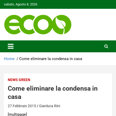
Skip
sabato, Agosto 8, 2026
to
content
Tutelare il nostro Pianeta è la nostra priorità
Ecoo.it
Home
Come eliminare la condensa in casa
NEWS GREEN
Come eliminare la condensa in
casa
27 Febbraio 2015
Gianluca Rini
[multipage]