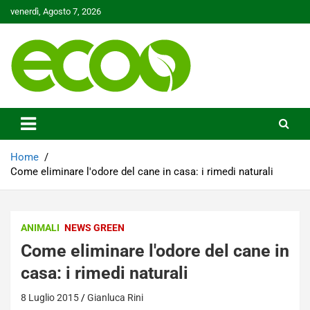
Skip
venerdì, Agosto 7, 2026
to
content
Tutelare il nostro Pianeta è la nostra priorità
Ecoo.it
Home
Come eliminare l'odore del cane in casa: i rimedi naturali
ANIMALI
NEWS GREEN
Come eliminare l'odore del cane in
casa: i rimedi naturali
8 Luglio 2015
Gianluca Rini