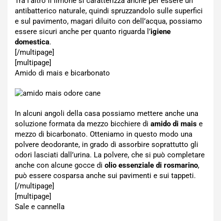
Tra l’altro il limone si caratterizza anche per essere un
antibatterico naturale, quindi spruzzandolo sulle superfici
e sul pavimento, magari diluito con dell’acqua, possiamo
essere sicuri anche per quanto riguarda l’
igiene
domestica
.
[/multipage]
[multipage]
Amido di mais e bicarbonato
In alcuni angoli della casa possiamo mettere anche una
soluzione formata da mezzo bicchiere di
amido di mais
e
mezzo di bicarbonato. Otteniamo in questo modo una
polvere deodorante, in grado di assorbire soprattutto gli
odori lasciati dall’urina. La polvere, che si può completare
anche con alcune gocce di
olio essenziale di rosmarino
,
può essere cosparsa anche sui pavimenti e sui tappeti.
[/multipage]
[multipage]
Sale e cannella