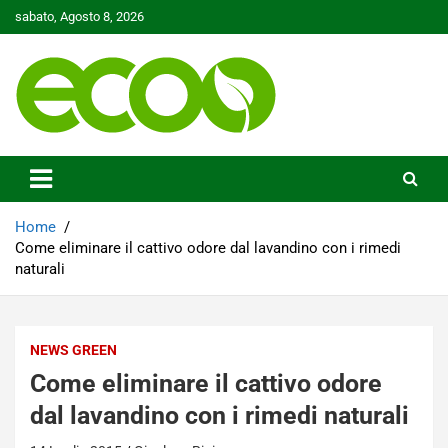
Skip
sabato, Agosto 8, 2026
to
content
Tutelare il nostro Pianeta è la nostra priorità
Ecoo.it
Home
Come eliminare il cattivo odore dal lavandino con i rimedi
naturali
NEWS GREEN
Come eliminare il cattivo odore
dal lavandino con i rimedi naturali