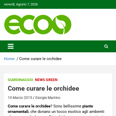
Skip
venerdì, Agosto 7, 2026
to
content
Tutelare il nostro Pianeta è la nostra priorità
Ecoo.it
Home
Come curare le orchidee
GIARDINAGGIO
NEWS GREEN
Come curare le orchidee
10 Marzo 2015
Giorgia Martino
Come curare le orchidee
? Sono bellissime
piante
ornamentali
, che donano un tocco esotico agli ambienti