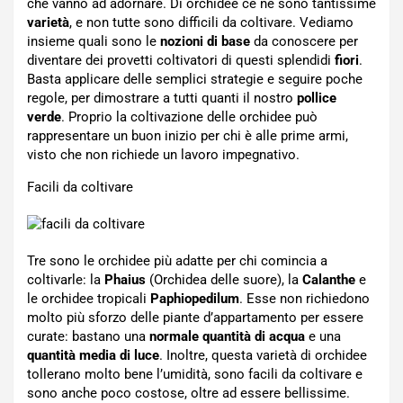
che vanno ad adornare. Di orchidee ce ne sono tantissime
varietà
, e non tutte sono difficili da coltivare. Vediamo
insieme quali sono le
nozioni di base
da conoscere per
diventare dei provetti coltivatori di questi splendidi
fiori
.
Basta applicare delle semplici strategie e seguire poche
regole, per dimostrare a tutti quanti il nostro
pollice
verde
. Proprio la coltivazione delle orchidee può
rappresentare un buon inizio per chi è alle prime armi,
visto che non richiede un lavoro impegnativo.
Facili da coltivare
Tre sono le orchidee più adatte per chi comincia a
coltivarle: la
Phaius
(Orchidea delle suore), la
Calanthe
e
le orchidee tropicali
Paphiopedilum
. Esse non richiedono
molto più sforzo delle piante d’appartamento per essere
curate: bastano una
normale quantità di acqua
e una
quantità media di luce
. Inoltre, questa varietà di orchidee
tollerano molto bene l’umidità, sono facili da coltivare e
sono anche poco costose, oltre ad essere bellissime.