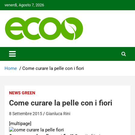
Skip
venerdì, Agosto 7, 2026
to
content
Tutelare il nostro Pianeta è la nostra priorità
Ecoo.it
Home
Come curare la pelle con i fiori
NEWS GREEN
Come curare la pelle con i fiori
8 Settembre 2015
Gianluca Rini
[multipage]