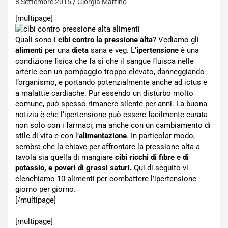
8 Settembre 2015
Giorgia Martino
[multipage]
Quali sono i
cibi contro la pressione alta
? Vediamo gli
alimenti
per una
dieta
sana e veg. L’
ipertensione
è una
condizione fisica che fa sì che il sangue fluisca nelle
arterie con un pompaggio troppo elevato, danneggiando
l’organismo, e portando potenzialmente anche ad ictus e
a malattie cardiache. Pur essendo un disturbo molto
comune, può spesso rimanere silente per anni. La buona
notizia è che l’ipertensione può essere facilmente curata
non solo con i farmaci, ma anche con un cambiamento di
stile di vita e con l’
alimentazione
. In particolar modo,
sembra che la chiave per affrontare la pressione alta a
tavola sia quella di mangiare
cibi ricchi di fibre e di
potassio, e poveri di grassi saturi.
Qui di seguito vi
elenchiamo 10 alimenti per combattere l’ipertensione
giorno per giorno.
[/multipage]
[multipage]