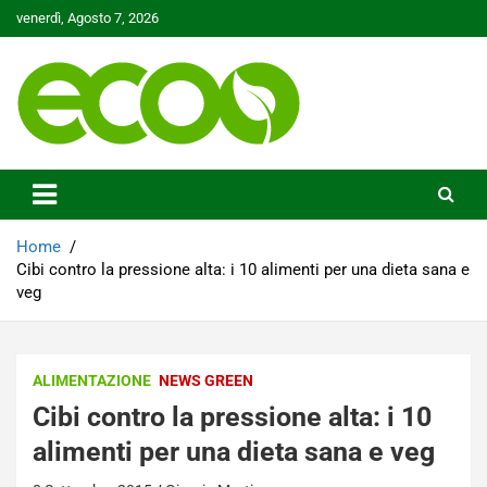
Skip
venerdì, Agosto 7, 2026
to
content
Tutelare il nostro Pianeta è la nostra priorità
Ecoo.it
Home
Cibi contro la pressione alta: i 10 alimenti per una dieta sana e
veg
ALIMENTAZIONE
NEWS GREEN
Cibi contro la pressione alta: i 10
alimenti per una dieta sana e veg