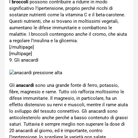
I
broccoli
possono contribuire a ridurre in modo
significativo l’ipertensione, proprio perché ricchi di
sostanze nutrienti come la vitamina C e il beta-carotene.
Questi nutrienti, che si trovano in moltissimi vegetali,
aumentano le difese immunitarie e combattono le
malattie. I broccoli contengono anche il cromo, che aiuta
a regolare l’insulina e la glicemia.
[/multipage]
[multipage]
9. Gli anacardi
Gli
anacardi
sono una grande fonte di ferro, potassio,
fibre, magnesio e rame. Tutto ciò rafforza moltissimo le
difese immunitarie. Il magnesio, in particolare, ha un
effetto distensivo su nervi e muscoli, mentre il rame aiuta
lo sviluppo del tessuto connettivo. Gli anacardi sono
anticolesterolo anche perché a basso contenuto di grassi
saturi. Tuttavia è sempre meglio non superare la dose di
20 anacardi al giorno, ed è importante, contro
l’ipertensione, lo scegliere le varietà non salate.