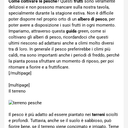
Come coltivare le pesche
? Questi
frutti
sono veramente
deliziosi e non possono mancare sulla nostra tavola,
specialmente durante la stagione estiva. Non è difficile
poter disporre nel proprio orto di un
albero di pesco
, per
poter avere a disposizione i suoi frutti in ogni momento.
Impariamo, attraverso questa
guida
green, come si
coltivano gli alberi di pesco, ricordandoci che questi
ultimi riescono ad adattarsi anche a climi molto diversi
tra di loro. In generale il pesco preferirebbe i climi più
caldi, ma sono importanti anche i periodi di freddo, perché
la pianta possa sfruttare un momento di riposo, per poi
ritornare a fiorire e a fruttificare.
[/multipage]
[multipage]
Il terreno
Il pesco è più adatto ad essere piantato nei
terreni
sciolti
e profondi. Tuttavia, anche se il suolo è sabbioso, può
fiorire bene, se il terreno viene concimato e irrigato. Teme