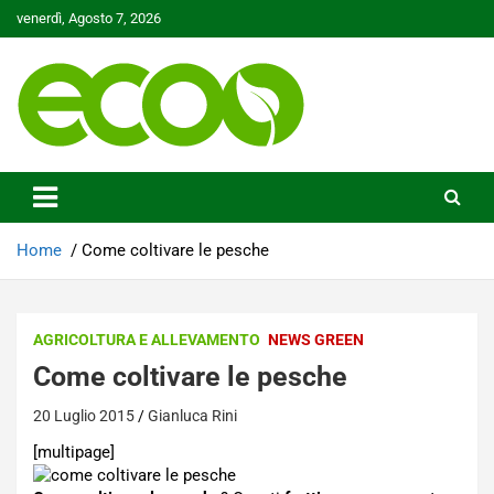
Skip
venerdì, Agosto 7, 2026
to
content
Tutelare il nostro Pianeta è la nostra priorità
Ecoo.it
Home
Come coltivare le pesche
AGRICOLTURA E ALLEVAMENTO
NEWS GREEN
Come coltivare le pesche
20 Luglio 2015
Gianluca Rini
[multipage]