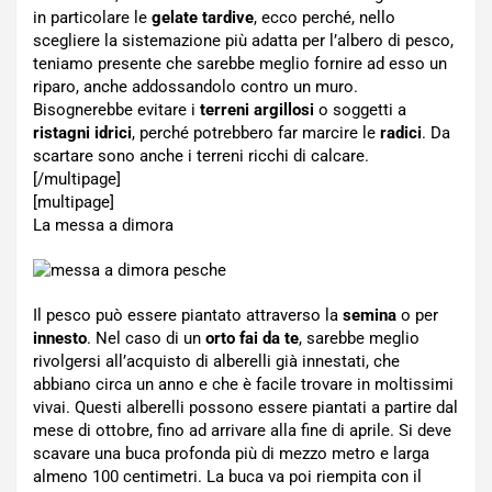
in particolare le
gelate tardive
, ecco perché, nello
scegliere la sistemazione più adatta per l’albero di pesco,
teniamo presente che sarebbe meglio fornire ad esso un
riparo, anche addossandolo contro un muro.
Bisognerebbe evitare i
terreni argillosi
o soggetti a
ristagni idrici
, perché potrebbero far marcire le
radici
. Da
scartare sono anche i terreni ricchi di calcare.
[/multipage]
[multipage]
La messa a dimora
Il pesco può essere piantato attraverso la
semina
o per
innesto
. Nel caso di un
orto fai da te
, sarebbe meglio
rivolgersi all’acquisto di alberelli già innestati, che
abbiano circa un anno e che è facile trovare in moltissimi
vivai. Questi alberelli possono essere piantati a partire dal
mese di ottobre, fino ad arrivare alla fine di aprile. Si deve
scavare una buca profonda più di mezzo metro e larga
almeno 100 centimetri. La buca va poi riempita con il