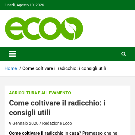
Skip
lunedì, Agosto 10, 2026
to
content
Tutelare il nostro Pianeta è la nostra priorità
Ecoo.it
Home
Come coltivare il radicchio: i consigli utili
AGRICOLTURA E ALLEVAMENTO
Come coltivare il radicchio: i
consigli utili
9 Gennaio 2020
Redazione Ecoo
Come coltivare il radicchio
in casa? Premesso che ne