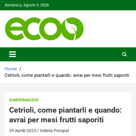
Skip
domenica, Agosto 9, 2026
to
content
Tutelare il nostro Pianeta è la nostra priorità
Ecoo.it
Home
Cetrioli, come piantarli e quando: avrai per mesi frutti saporiti
GIARDINAGGIO
Cetrioli, come piantarli e quando:
avrai per mesi frutti saporiti
29 Aprile 2023
Valeria Poropat