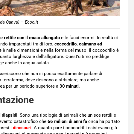
 da Canva) – Ecoo.it
e rettile con il muso allungato
e le fauci enormi. In realtà ci
ndo imparentati tra di loro,
coccodrillo, caimano ed
 è nelle dimensioni e nella forma del muso. Il coccodrillo è
 quanto larghezza è dell’alligatore. Quest’ultimo predilige
rge anche in acqua salata.
asseriscono che non si possa esattamente parlare di
lla terraferma, dove riescono a strisciare, ma anche
nea per un periodo superiore a
30 minuti
.
entazione
 diapsidi
. Sono una tipologia di animali che unisce rettili e
ll’evento catastrofico che
66 milioni di anni fa
circa ha portato
presi i
dinosauri
. A quanto pare i coccodrilli esistevano già