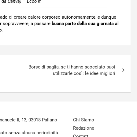
o da Canva) – Ecoo.it
rado di creare calore corporeo autonomamente, e dunque
er sopravvivere, a passare
buona parte della sua giornata al
o
.
Borse di paglia, se ti hanno scocciato puoi
utilizzarle così: le idee migliori
nuele II, 13, 03018 Paliano
Chi Siamo
Redazione
nato senza alcuna periodicità.
Contatti