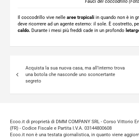
Fauci del coccodrillo (Fot
Il coccodrillo vive nelle
aree tropicali
in quando non è in g
deve ricorrere ad un agente esterno: il sole. È costretto, p
caldo.
Durante i mesi più freddi cade in un profondo
letarg
Navigazione
Acquista la sua nuova casa, ma all’interno trova
articoli
una botola che nasconde uno sconcertante
segreto
Ecoo.it di proprietà di DMM COMPANY SRL - Corso Vittorio Ema
(FR) - Codice Fiscale e Partita I.V.A. 03144800608
Ecoo.it non è una testata giornalistica, in quanto viene aggior