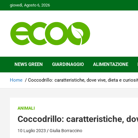
Skip
giovedì, Agosto 6, 2026
to
content
Tutelare il nostro Pianeta è la nostra priorità
Ecoo.it
NEWS GREEN
GIARDINAGGIO
ALIMENTAZIONE
Home
Coccodrillo: caratteristiche, dove vive, dieta e curiosi
ANIMALI
Coccodrillo: caratteristiche, dov
10 Luglio 2023
Giulia Borraccino