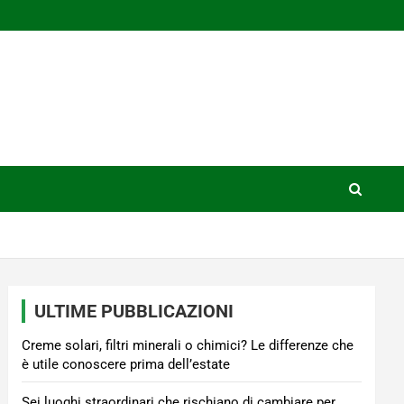
ULTIME PUBBLICAZIONI
Creme solari, filtri minerali o chimici? Le differenze che
è utile conoscere prima dell’estate
Sei luoghi straordinari che rischiano di cambiare per