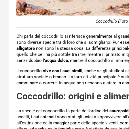
Coccodrillo (Foto
Chi parla del coccodrillo si riferisce generalmente al
grand
sono diverse specie tra di loro che si somigliano. Pur esse
alligatore
non sono la stessa cosa. La differenza principale
quello che ce l’ha più sottile tra i tre, mentre il primato in
senza dubbio l’
acqua dolce
, mentre il coccodrillo si imme
Il coccodrillo
vive con i suoi simili
, anche se gli studiosi 
struttura sociale o branco. La loro attività principale è su
camminare o correre. In acqua non riescono a stare in ap
Coccodrillo: origini e alim
La specie del coccodrillo fa parte dell’ordine dei
sauropsidi
uccelli, i cui antenati sono stati gli unici a sopravvivere a
all’estinzione della maggior parte delle specie viventi, com