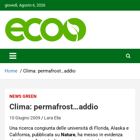
Skip
giovedì, Agosto 6, 2026
to
content
Tutelare il nostro Pianeta è la nostra priorità
Ecoo.it
Home
Clima: permafrost…addio
NEWS GREEN
Clima: permafrost…addio
10 Giugno 2009
Lara Elia
Una ricerca congiunta delle università di Florida, Alaska e
California, pubblicata su
Nature
, ha messo in evidenza