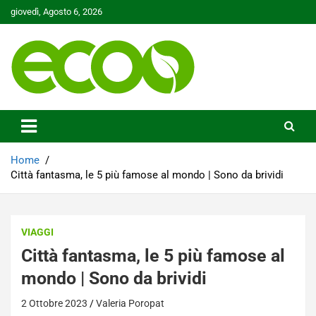
Skip
giovedì, Agosto 6, 2026
to
content
Tutelare il nostro Pianeta è la nostra priorità
Ecoo.it
Home
Città fantasma, le 5 più famose al mondo | Sono da brividi
VIAGGI
Città fantasma, le 5 più famose al
mondo | Sono da brividi
2 Ottobre 2023
Valeria Poropat