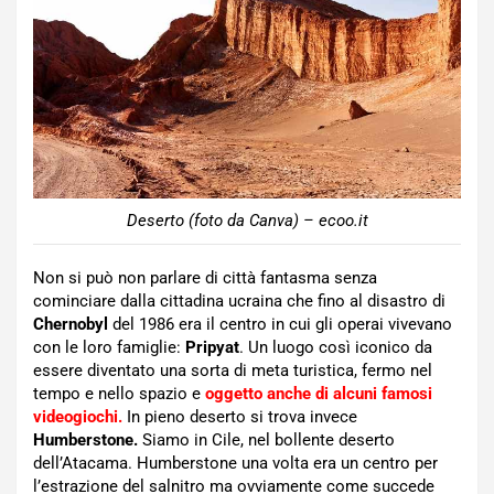
Deserto (foto da Canva) – ecoo.it
Non si può non parlare di città fantasma senza
cominciare dalla cittadina ucraina che fino al disastro di
Chernobyl
del 1986 era il centro in cui gli operai vivevano
con le loro famiglie:
Pripyat
. Un luogo così iconico da
essere diventato una sorta di meta turistica, fermo nel
tempo e nello spazio e
oggetto anche di
alcuni
famosi
videogiochi
.
In pieno deserto si trova invece
Humberstone.
Siamo in Cile, nel bollente deserto
dell’Atacama. Humberstone una volta era un centro per
l’estrazione del salnitro ma ovviamente come succede