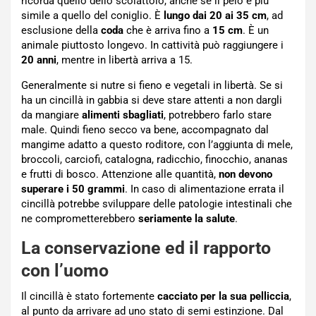
ricorda quello dello scoiattolo, anche se il pelo è più
simile a quello del coniglio. È
lungo dai 20 ai 35 cm
, ad
esclusione della
coda
che è arriva fino a
15 cm
. È un
animale piuttosto longevo. In cattività può raggiungere i
20 anni
, mentre in libertà arriva a 15.
Generalmente si nutre si fieno e vegetali in libertà. Se si
ha un cincillà in gabbia si deve stare attenti a non dargli
da mangiare
alimenti sbagliati
, potrebbero farlo stare
male. Quindi fieno secco va bene, accompagnato dal
mangime adatto a questo roditore, con l’aggiunta di mele,
broccoli, carciofi, catalogna, radicchio, finocchio, ananas
e frutti di bosco. Attenzione alle quantità,
non devono
superare i 50 grammi
. In caso di alimentazione errata il
cincillà potrebbe sviluppare delle patologie intestinali che
ne comprometterebbero
seriamente la salute
.
La conservazione ed il rapporto
con l’uomo
Il cincillà è stato fortemente
cacciato per la sua pelliccia
,
al punto da arrivare ad uno stato di semi estinzione. Dal