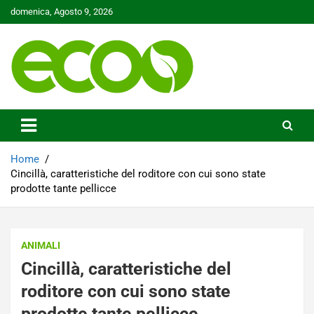
Skip
domenica, Agosto 9, 2026
to
content
Tutelare il nostro Pianeta è la nostra priorità
Ecoo.it
Home
Cincillà, caratteristiche del roditore con cui sono state
prodotte tante pellicce
ANIMALI
Cincillà, caratteristiche del
roditore con cui sono state
prodotte tante pellicce