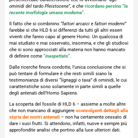
ominidi del tardo Pleistocene
“, e che
ricordano persino “
la
recente morfologia umana moderna
“
.
Il fatto che si combinino “
fattori arcaici e fattori moderni
”
farebbe sì che HLD 6 si differenzi da tutti gli altri esseri
viventi che fanno capo al genere Homo. Un qualcosa di
mai studiato e mai osservato, insomma, e che gli studiosi
che si sono approcciati alla materia non hanno mancato
di definire come
“
inaspettato
“
.
Dalle ricerche finora condotte, l’unica conclusione che si
può tentare di formulare è che resti simili siano la
testimonianza di diversi “
lignaggi o taxa
” di ominidi, le cui
caratteristiche sono solamente in parte simili a quelle
degli antenati dell’Homo Sapiens.
La scoperta del fossile di HLD 6 – assieme a molte altre
che non mancano di aggiungere
sconvolgenti dettagli alla
storia dei nostri antenati
– non ha certamente cessato di
dare i suoi frutti. Si attendono, infatti, nuove e sempre più
approfondite analisi che portino alla luce ulteriori dati.