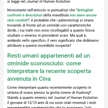
si legge nel
Journal of Human Evolution.
Nonostante nell’articolo si puntualizzi che “
dettagliati
confronti e descrizioni
della mandibola
non siano ancora
stati condotti
“, è probabile che i paleontologi si stiano
trovando di fronte ad un ominide con caratteristiche
ibride, i cui tratti non sono ricollegabili a quanto finora
studiato o emerso in precedenti scavi. Ma qual è,
andando nello specifico, il vero significato che dobbiamo
attribuire a questa incredibile scoperta?
Resti umani appartenenti ad un
ominide sconosciuto: come
interpretare la recente scoperta
avvenuta in Cina
Come interpretare quanto recentemente scoperto in
un’area di scavo presso la grotta cinese di Hualong?
Stando a quanto emerso nel
Journal of Human Evolution
,
il giovane di 12/13 anni di cui sono stati rinvenuti i resti
presenterebbe caratteristiche che lo avvicinano “
agli