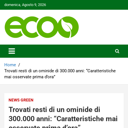
Skip
domenica, Agosto 9, 2026
to
content
Tutelare il nostro Pianeta è la nostra priorità
Ecoo.it
Home
Trovati resti di un ominide di 300.000 anni: “Caratteristiche
mai osservate prima d’ora”
NEWS GREEN
Trovati resti di un ominide di
300.000 anni: “Caratteristiche mai
osservate prima d’ora”