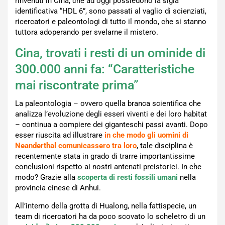
rinvenuti in Cina, che ad oggi possiedono la sigla
identificativa “HDL 6”, sono passati al vaglio di scienziati,
ricercatori e paleontologi di tutto il mondo, che si stanno
tuttora adoperando per svelarne il mistero.
Cina, trovati i resti di un ominide di
300.000 anni fa: “Caratteristiche
mai riscontrate prima”
La paleontologia – ovvero quella branca scientifica che
analizza l’evoluzione degli esseri viventi e dei loro habitat
– continua a compiere dei giganteschi passi avanti. Dopo
esser riuscita ad illustrare
in che modo gli uomini di
Neanderthal comunicassero tra loro
, tale disciplina è
recentemente stata in grado di trarre importantissime
conclusioni rispetto ai nostri antenati preistorici. In che
modo? Grazie alla
scoperta di resti fossili umani
nella
provincia cinese di Anhui.
All’interno della grotta di Hualong, nella fattispecie, un
team di ricercatori ha da poco scovato lo scheletro di un