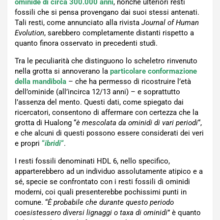
ominide di circa 300.000 anni
, nonché ulteriori resti
fossili che si pensa provengano dai suoi stessi antenati.
Tali resti, come annunciato alla rivista
Journal of Human
Evolution
, sarebbero completamente distanti rispetto a
quanto finora osservato in precedenti studi.
Tra le peculiarità che distinguono lo scheletro rinvenuto
nella grotta si annoverano la
particolare conformazione
della mandibola
– che ha permesso di ricostruire l’età
dell’ominide (all’incirca 12/13 anni) – e soprattutto
l’assenza del mento. Questi dati, come spiegato dai
ricercatori, consentono di affermare con certezza che la
grotta di Hualong “
è mescolata da ominidi di vari periodi
“,
e che alcuni di questi possono essere considerati dei veri
e propri
“
ibridi
“
.
I resti fossili denominati HDL 6, nello specifico,
apparterebbero ad un individuo assolutamente atipico e a
sé, specie se confrontato con i resti fossili di ominidi
moderni, coi quali presenterebbe pochissimi punti in
comune. “
È probabile che durante questo periodo
coesistessero diversi lignaggi o taxa di ominidi
” è quanto