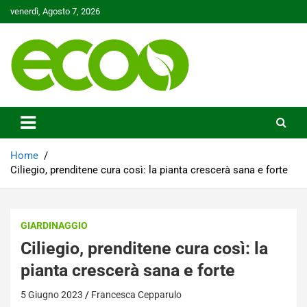
Skip
venerdì, Agosto 7, 2026
to
content
Tutelare il nostro Pianeta è la nostra priorità
Ecoo.it
Home
Ciliegio, prenditene cura così: la pianta crescerà sana e forte
GIARDINAGGIO
Ciliegio, prenditene cura così: la
pianta crescerà sana e forte
5 Giugno 2023
Francesca Cepparulo