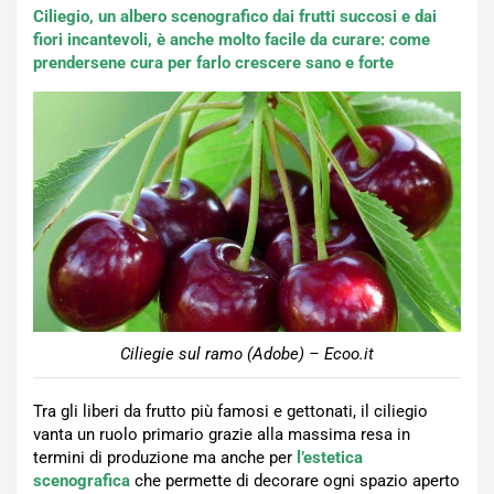
Ciliegio, un albero scenografico dai frutti succosi e dai
fiori incantevoli, è anche molto facile da curare: come
prendersene cura per farlo crescere sano e forte
Ciliegie sul ramo (Adobe) – Ecoo.it
Tra gli liberi da frutto più famosi e gettonati, il ciliegio
vanta un ruolo primario grazie alla massima resa in
termini di produzione ma anche per
l’estetica
scenografica
che permette di decorare ogni spazio aperto