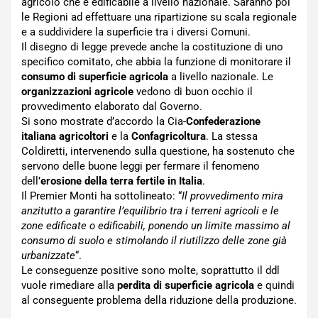
agricolo che è edificabile a livello nazionale. Saranno poi
le Regioni ad effettuare una ripartizione su scala regionale
e a suddividere la superficie tra i diversi Comuni.
Il disegno di legge prevede anche la costituzione di uno
specifico comitato, che abbia la funzione di monitorare il
consumo di superficie agricola
a livello nazionale. Le
organizzazioni agricole
vedono di buon occhio il
provvedimento elaborato dal Governo.
Si sono mostrate d’accordo la Cia-
Confederazione
italiana agricoltori
e la
Confagricoltura
. La stessa
Coldiretti, intervenendo sulla questione, ha sostenuto che
servono delle buone leggi per fermare il fenomeno
dell’
erosione della terra fertile in Italia
.
Il Premier Monti ha sottolineato: “
Il provvedimento mira
anzitutto a garantire l’equilibrio tra i terreni agricoli e le
zone edificate o edificabili, ponendo un limite massimo al
consumo di suolo e stimolando il riutilizzo delle zone già
urbanizzate
“.
Le conseguenze positive sono molte, soprattutto il ddl
vuole rimediare alla
perdita di superficie agricola
e quindi
al conseguente problema della riduzione della produzione.