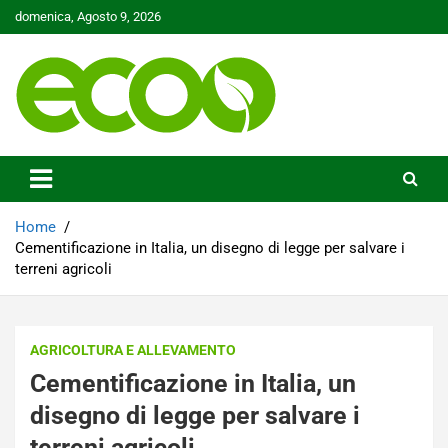
Skip
domenica, Agosto 9, 2026
to
content
Tutelare il nostro Pianeta è la nostra priorità
Ecoo.it
Home
Cementificazione in Italia, un disegno di legge per salvare i
terreni agricoli
AGRICOLTURA E ALLEVAMENTO
Cementificazione in Italia, un
disegno di legge per salvare i
terreni agricoli