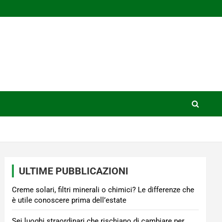
ULTIME PUBBLICAZIONI
Creme solari, filtri minerali o chimici? Le differenze che
è utile conoscere prima dell’estate
Sei luoghi straordinari che rischiano di cambiare per