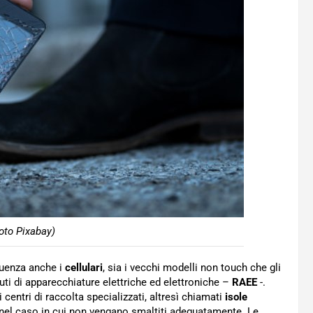
Foto Pixabay)
eguenza anche i
cellulari
, sia i vecchi modelli non touch che gli
uti di apparecchiature elettriche ed elettroniche –
RAEE
-.
 centri di raccolta specializzati, altresì chiamati
isole
ne nel caso in cui non vengano smaltiti adeguatamente. Le