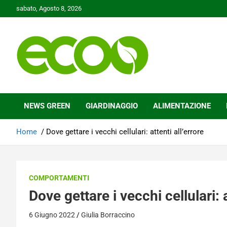
Skip
sabato, Agosto 8, 2026
to
content
Tutelare il nostro Pianeta è la nostra priorità
Ecoo.it
NEWS GREEN
GIARDINAGGIO
ALIMENTAZIONE
Home
Dove gettare i vecchi cellulari: attenti all’errore
COMPORTAMENTI
Dove gettare i vecchi cellulari: a
6 Giugno 2022
Giulia Borraccino