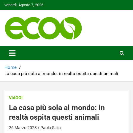
Skip
venerdì, Agosto 7, 2026
to
content
Tutelare il nostro Pianeta è la nostra priorità
Ecoo.it
Home
La casa più sola al mondo: in realtà ospita questi animali
VIAGGI
La casa più sola al mondo: in
realtà ospita questi animali
26 Marzo 2023
Paola Saija