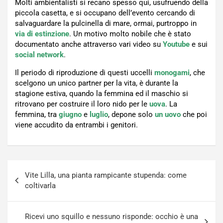
Molti ambientalisti si recano spesso qui, usufruendo della
piccola casetta, e si occupano dell’evento cercando di
salvaguardare la pulcinella di mare, ormai, purtroppo in
via di estinzione
. Un motivo molto nobile che è stato
documentato anche attraverso vari video su
Youtube
e sui
social network
.
Il periodo di riproduzione di questi uccelli
monogami
, che
scelgono un unico partner per la vita, è durante la
stagione estiva, quando la femmina ed il maschio si
ritrovano per costruire il loro nido per le
uova
. La
femmina, tra
giugno
e
luglio
, depone solo
un uovo
che poi
viene accudito da entrambi i genitori.
Navigazione
Vite Lilla, una pianta rampicante stupenda: come
articoli
coltivarla
Ricevi uno squillo e nessuno risponde: occhio è una