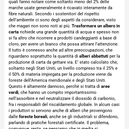
quali fanno notare come soltanto meno del 2% delle
marche usate generalmente è ricavato interamente da
fibre naturali. Secondo i sostenitori del rispetto
dell’ambiente ci sono degli aspetti da considerare, visto
che magari non sono noti ai più.
Trasformare un albero in
carta
richiede una grande quantità di acqua e spesso non
si fa altro che ricorrere a prodotti candeggianti a base di
cloro, per avere un bianco che possa attirare l’attenzione.
Il tutto è connesso anche ad altre preoccupazioni, che
riguardano soprattutto la quantità di
alberi abbattuti
per la
produzione di carta da gettare via. E’ stato calcolato che,
soltanto negli Stati Uniti, un livello compreso tra il 25% e
il 50% di materia impiegata per la produzione viene da
foreste dell’America meridionale e degli Stati Uniti.
Questo è altamente dannoso, perché si tratta di
aree
verdi
, che hanno un compito importantissimo
nell’assorbire e nel neutralizzare il diossido di carbonio,
fra i responsabili del riscaldamento globale. In alcuni casi
i produttori si servono anche di alberi che provengono
dalle
foreste boreali
, anche se gli industriali si difendono,
parlando di pratiche forestali certificate. Il problema,
comunque, resta, se pensiamo che in media si