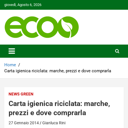
Skip
giovedì, Agosto 6, 2026
to
content
Tutelare il nostro Pianeta è la nostra priorità
Ecoo.it
Home
Carta igienica riciclata: marche, prezzi e dove comprarla
NEWS GREEN
Carta igienica riciclata: marche,
prezzi e dove comprarla
27 Gennaio 2014
Gianluca Rini