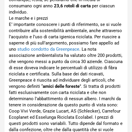
consumano ogni anno
23,6 rotoli di carta
per ciascun
individuo.
Le marche e i prezzi
E’ importante conoscere i punti di riferimento, se si vuole
contribuire alla sostenibilità ambientale, anche attraverso
l’acquisto e l’uso di carta igienica riciclata. Per riuscire a
saperne di più sull’argomento, possiamo fare appello ad
uno
studio condotto da Greenpeace
. La nota
associazione ambientalista ha valutato oltre 200 prodotti,
che vengono messi a punto da circa 30 aziende. Ciascuna
di esse doveva indicare le percentuali di utilizzo di fibra
riciclata e certificata. Sulla base dei dati ricavati,
Greenpeace è riuscita ad individuare degli articoli, che
vengono definiti “
amici delle foreste
”. Si tratta di prodotti
fatti esclusivamente con carta riciclata e che non
determinano l’abbattimento di nessun albero. I marchi da
tenere in considerazione da questo punto di vista sono:
Coop Vivi Verde, Grazie Lucart, AS (Schlecker), Carrefour
Ecoplanet ed Esselunga Riciclata Ecolabel. I prezzi di
questi prodotti sono variabili. Tutto dipende dal formato e
dalla confezione, oltre che dalla quantità che si vuole