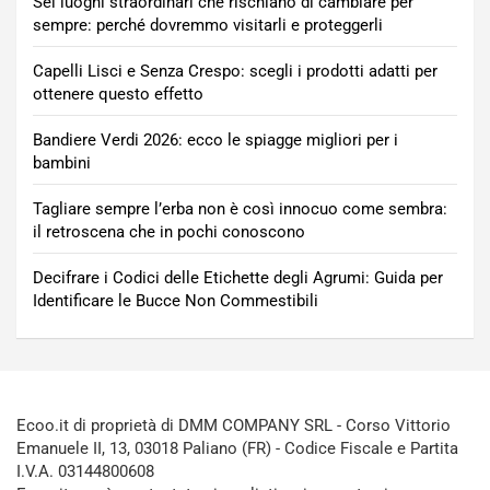
Sei luoghi straordinari che rischiano di cambiare per
sempre: perché dovremmo visitarli e proteggerli
Capelli Lisci e Senza Crespo: scegli i prodotti adatti per
ottenere questo effetto
Bandiere Verdi 2026: ecco le spiagge migliori per i
bambini
Tagliare sempre l’erba non è così innocuo come sembra:
il retroscena che in pochi conoscono
Decifrare i Codici delle Etichette degli Agrumi: Guida per
Identificare le Bucce Non Commestibili
Ecoo.it di proprietà di DMM COMPANY SRL - Corso Vittorio
Emanuele II, 13, 03018 Paliano (FR) - Codice Fiscale e Partita
I.V.A. 03144800608