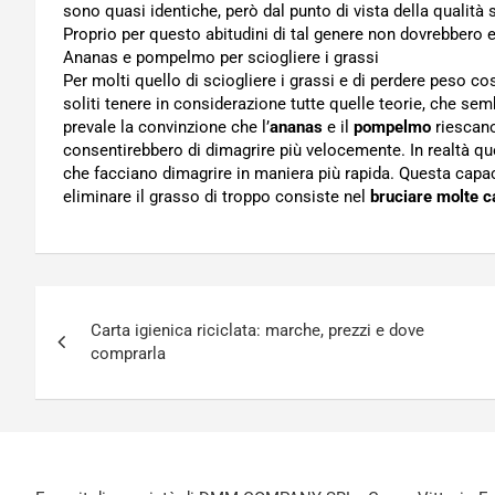
sono quasi identiche, però dal punto di vista della qualit
Proprio per questo abitudini di tal genere non dovrebbero e
Ananas e pompelmo per sciogliere i grassi
Per molti quello di sciogliere i grassi e di perdere peso c
soliti tenere in considerazione tutte quelle teorie, che s
prevale la convinzione che l’
ananas
e il
pompelmo
riescano 
consentirebbero di dimagrire più velocemente. In realtà que
che facciano dimagrire in maniera più rapida. Questa capa
eliminare il grasso di troppo consiste nel
bruciare molte c
Navigazione
Carta igienica riciclata: marche, prezzi e dove
articoli
comprarla