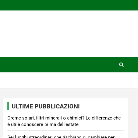
ULTIME PUBBLICAZIONI
Creme solari, filtri minerali o chimici? Le differenze che
è utile conoscere prima dell’estate
Sei luoghi straordinari che rischiano di cambiare per