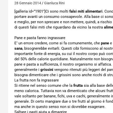
28 Gennaio 2014
Gianluca Rini
[galleria id=”1901″]Ci sono molti
falsi miti alimentari
. Cono
portare avanti un consumo consapevole. Alla base ci sono
e meglio, per non sprecare e non mettere, quindi, a rischio
di questi falsi miti che riguardano da vicino la nostra
alim
Pane e pasta fanno ingrassare
E’ un errore credere, come si fa comunemente, che
pane
e
sana
, bisognerebbe evitarli. Questi cibi forniscono al nos
importante fonte di energia, su cui il nostro corpo può co
del 50% delle calorie quotidiane. Naturalmente non bisog
pane e pasta a sufficienza, il nostro organismo si affatic
generalmente i
grissini
vengono ritenuti più leggeri del pan
bisogna dimenticare che i grissini sono anche ricchi di stru
La frutta non fa ingrassare
Si ritiene nel senso comune che la
frutta
sia alla base del
meno calorica. Tuttavia non va dimenticato che alcuni frutt
vale soltanto per banane, fichi, uva e cachi, generalmente i
generale. Di certo mangiare due o tre frutti al giorno è fon
ma anche in questo senso non si dovrebbe esagerare.
Saltare i pasti aiuta a dimagrire