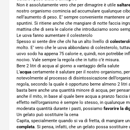
Non è assolutamente vero che per dimagrire è utile
saltare
nostro organismo comincia ad accumulare qualunque cibo
nell’aumento di peso. E’ sempre conveniente mantenere una 
spuntini. Si ritiene anche che mangiare di notte faccia ing
mattina che di sera le calorie che introduciamo sono semp
Le uova fanno aumentare il colesterolo
Spesso si sente dire che chi ha un alto livello di
colesterol
molto. E’ vero che le uova abbondano di colesterolo, tuttavia
uovo sodo ha appena 75 calorie e, quindi, non potrebbe influ
nocivo. Vale sempre la regola che in tutto c’è misura.
Bere 2 litri di acqua al giorno a vantaggio della salute
L’
acqua
certamente è salutare per il nostro organismo, perc
notevolmente al processo di disintossicazione dell’organis
regola, secondo la quale è opportuno berne almeno 2 litri al
basta bere anche una quantità minore di acqua, per pensare
anche il mito, in base al quale bere acqua a pranzo faccia i
effetto nell’organismo è sempre lo stesso, in qualunque mo
moderata quantità durante i pasti, possiamo
favorire la di
Un gelato può sostituire la cena
Capita, specialmente quando si va di fretta, di mangiare u
completa
. Si pensa, infatti, che un gelato possa sostituire