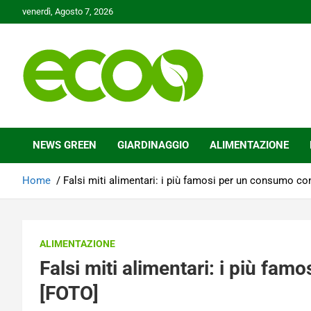
Skip
venerdì, Agosto 7, 2026
to
content
Tutelare il nostro Pianeta è la nostra priorità
Ecoo.it
NEWS GREEN
GIARDINAGGIO
ALIMENTAZIONE
Home
Falsi miti alimentari: i più famosi per un consumo c
ALIMENTAZIONE
Falsi miti alimentari: i più fa
[FOTO]