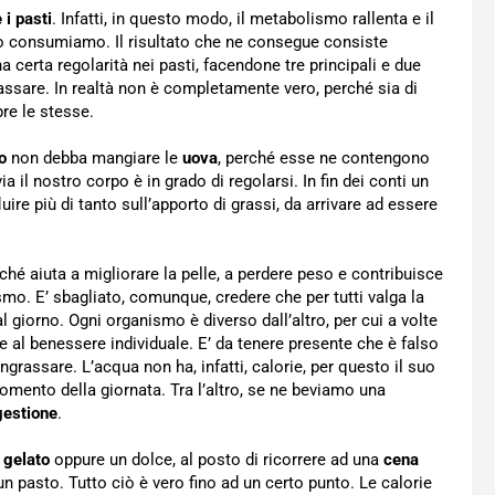
 i pasti
. Infatti, in questo modo, il metabolismo rallenta e il
 consumiamo. Il risultato che ne consegue consiste
certa regolarità nei pasti, facendone tre principali e due
rassare. In realtà non è completamente vero, perché sia di
re le stesse.
o
non debba mangiare le
uova
, perché esse ne contengono
 il nostro corpo è in grado di regolarsi. In fin dei conti un
ire più di tanto sull’apporto di grassi, da arrivare ad essere
hé aiuta a migliorare la pelle, a perdere peso e contribuisce
mo. E’ sbagliato, comunque, credere che per tutti valga la
 giorno. Ogni organismo è diverso dall’altro, per cui a volte
 al benessere individuale. E’ da tenere presente che è falso
ngrassare. L’acqua non ha, infatti, calorie, per questo il suo
mento della giornata. Tra l’altro, se ne beviamo una
gestione
.
n
gelato
oppure un dolce, al posto di ricorrere ad una
cena
 un pasto. Tutto ciò è vero fino ad un certo punto. Le calorie