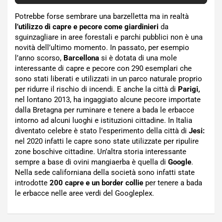
Potrebbe forse sembrare una barzelletta ma in realtà
l’utilizzo di capre e pecore come giardinieri
da
sguinzagliare in aree forestali e parchi pubblici non è una
novità dell’ultimo momento. In passato, per esempio
l’anno scorso,
Barcellona
si è dotata di una mole
interessante di capre e pecore con 290 esemplari che
sono stati liberati e utilizzati in un parco naturale proprio
per ridurre il rischio di incendi. E anche la città di
Parigi,
nel lontano 2013, ha ingaggiato alcune pecore importate
dalla Bretagna per ruminare e tenere a bada le erbacce
intorno ad alcuni luoghi e istituzioni cittadine. In Italia
diventato celebre è stato l’esperimento della città di
Jesi:
nel 2020 infatti le capre sono state utilizzate per ripulire
zone boschive cittadine. Un’altra storia interessante
sempre a base di ovini mangiaerba è quella di
Google
.
Nella sede californiana della società sono infatti state
introdotte
200 capre e un border collie
per tenere a bada
le erbacce nelle aree verdi del Googleplex.