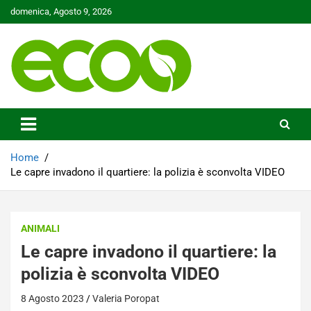
Skip
domenica, Agosto 9, 2026
to
content
Tutelare il nostro Pianeta è la nostra priorità
Ecoo.it
Home
Le capre invadono il quartiere: la polizia è sconvolta VIDEO
ANIMALI
Le capre invadono il quartiere: la
polizia è sconvolta VIDEO
8 Agosto 2023
Valeria Poropat