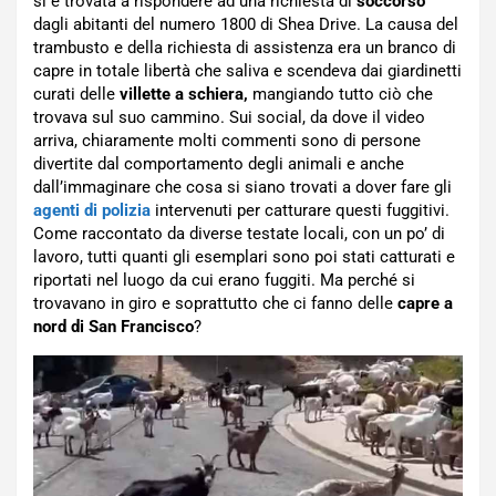
si è trovata a rispondere ad una richiesta di
soccorso
dagli abitanti del numero 1800 di Shea Drive. La causa del
trambusto e della richiesta di assistenza era un branco di
capre in totale libertà che saliva e scendeva dai giardinetti
curati delle
villette
a schiera,
mangiando tutto ciò che
trovava sul suo cammino. Sui social, da dove il video
arriva, chiaramente molti commenti sono di persone
divertite dal comportamento degli animali e anche
dall’immaginare che cosa si siano trovati a dover fare gli
agenti di polizia
intervenuti per catturare questi fuggitivi.
Come raccontato da diverse testate locali, con un po’ di
lavoro, tutti quanti gli esemplari sono poi stati catturati e
riportati nel luogo da cui erano fuggiti. Ma perché si
trovavano in giro e soprattutto che ci fanno delle
capre a
nord di San Francisco
?