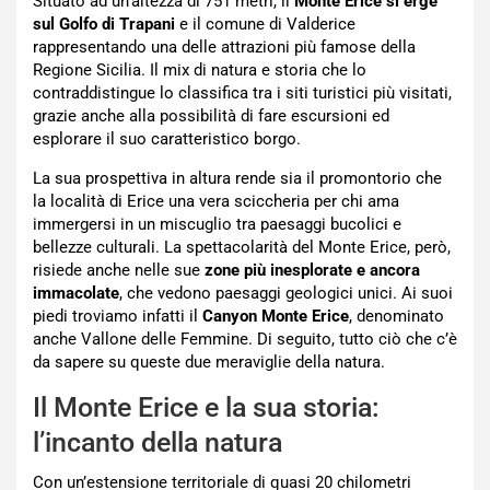
Situato ad un’altezza di 751 metri, il
Monte Erice si erge
sul Golfo di Trapani
e il comune di Valderice
rappresentando una delle attrazioni più famose della
Regione Sicilia. Il mix di natura e storia che lo
contraddistingue lo classifica tra i siti turistici più visitati,
grazie anche alla possibilità di fare escursioni ed
esplorare il suo caratteristico borgo.
La sua prospettiva in altura rende sia il promontorio che
la località di Erice una vera sciccheria per chi ama
immergersi in un miscuglio tra paesaggi bucolici e
bellezze culturali. La spettacolarità del Monte Erice, però,
risiede anche nelle sue
zone più inesplorate e ancora
immacolate
, che vedono paesaggi geologici unici. Ai suoi
piedi troviamo infatti il
Canyon Monte Erice
, denominato
anche Vallone delle Femmine. Di seguito, tutto ciò che c’è
da sapere su queste due meraviglie della natura.
Il Monte Erice e la sua storia:
l’incanto della natura
Con un’estensione territoriale di quasi 20 chilometri