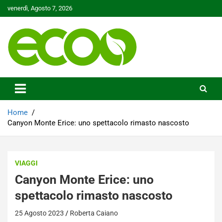
Skip
venerdì, Agosto 7, 2026
to
content
Tutelare il nostro Pianeta è la nostra priorità
Ecoo.it
Home
Canyon Monte Erice: uno spettacolo rimasto nascosto
VIAGGI
Canyon Monte Erice: uno
spettacolo rimasto nascosto
25 Agosto 2023
Roberta Caiano