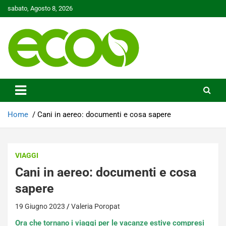
Skip
sabato, Agosto 8, 2026
to
content
Tutelare il nostro Pianeta è la nostra priorità
Ecoo.it
Home
Cani in aereo: documenti e cosa sapere
VIAGGI
Cani in aereo: documenti e cosa
sapere
19 Giugno 2023
Valeria Poropat
Ora che tornano i viaggi per le vacanze estive compresi