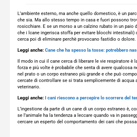
L’ambiente esterno, ma anche quello domestico, è un parco
che sia. Ma allo stesso tempo in casa e fuori possono tro
rosicchiare. E se un morso a un calzino rubato in un paio 
che i lcane ingerisca stoffa per evitare blocchi intestinal
cerca poi di eliminare perchè provocano fastidio o dolore.
Leggi anche:
Cane che ha spesso la tosse: potrebbero nas
Il modo in cui il cane cerca di liberare le vie respiratore è 
forza e più volte è probabile che senta di avere qualcosa 
nel prato o un corpo estraneo più grande e che può comport
cercate di controllare se si trata semplicemente di acqua an
veterinario.
Leggi anche:
I cani riescono a percepire lo scorrere del t
L’ingestione da parte di un cane di un corpo estraneo è,
se l’animale ha la tendenza a leccare quando va in passeg
cercare un esperto del comportamento dei cani che possa a