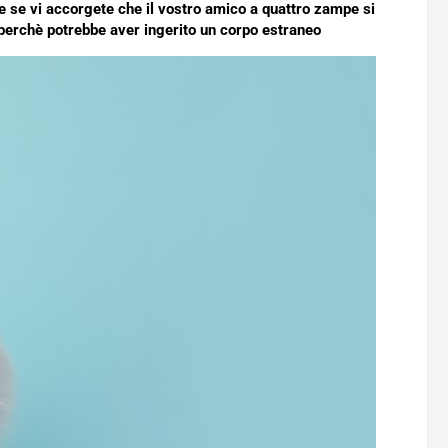
 se vi accorgete che il vostro amico a quattro zampe si
perchè potrebbe aver ingerito un corpo estraneo