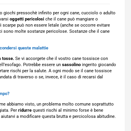
 giochi pressochè infinito per ogni cane, cucciolo o adulto
varsi
oggetti pericolosi
che il cane può mangiare o
di scarpe può non essere letale (anche se occorre evitare
i) ci sono molte sostanze pericolose. Sostanze che il cane
condersi queste malattie
la
tosse.
Se vi accorgete che il vostro cane tossisce con
nell’esofago. Potrebbe essere un
sassolino
ingerito giocando
are rischi per la salute. A ogni modo se il cane tossisce
data di traverso o se, invece, è il caso di recarsi dal
empo?
 come abbiamo visto, un problema molto comune soprattutto
giata. Per
ridurre
questi rischi al minimo forse è bene
iutarvi a modificare questa brutta e percicolosa abitudine.