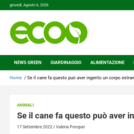
Skip
giovedì, Agosto 6, 2026
to
content
Tutelare il nostro Pianeta è la nostra priorità
Ecoo.it
NEWS GREEN
GIARDINAGGIO
ALIMENTAZIONE
Home
Se il cane fa questo può aver ingerito un corpo estra
ANIMALI
Se il cane fa questo può aver i
17 Settembre 2022
Valeria Poropat