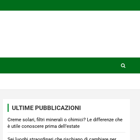
ULTIME PUBBLICAZIONI
Creme solari, filtri minerali o chimici? Le differenze che
è utile conoscere prima dell’estate
Sei luoghi straordinari che rischiano di cambiare per