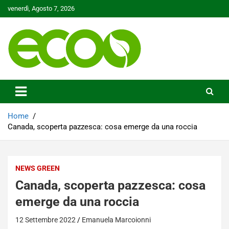
Skip
venerdì, Agosto 7, 2026
to
content
Tutelare il nostro Pianeta è la nostra priorità
Ecoo.it
Home
Canada, scoperta pazzesca: cosa emerge da una roccia
NEWS GREEN
Canada, scoperta pazzesca: cosa
emerge da una roccia
12 Settembre 2022
Emanuela Marcoionni