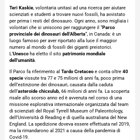
Teri Kaskie
, volontaria unitasi ad una ricerca per aiutare
scienziati e studenti a trovare nuovi fossili, ha avvistato
per prima i resti del dinosauro. Ogni anno, sono migliaia i
volontari che si uniscono per raggiungere il “
Parco
provinciale dei dinosauri dell’Alberta
“, in Canada: è un
luogo famoso per aver riportato alla luce il maggior
numero al mondo di fossili dei giganti preistorici.
L’
Unesco
ha eletto il sito
patrimonio mondiale
dell’umanità
.
Il Parco fa riferimento al
Tardo Cretaceo
e conta oltre
40
specie
vissute tra 77 e 75 milioni di anni fa, poco prima
dell’estinzione dei dinosauri, causata dalla caduta
dell’
asteroide chicxulub,
66 milioni di anni fa. La scoperta
risale allo scorso anno ed è avvenuta nel corso di una
missione esplorativa internazionale organizzata dal team
di scienziati del Royal Tyrrell Museum of Paleontology,
dell’Università di Reading e di quella australiana del New
England. La spedizione doveva essere effettuata nel 2019,
ma la rimandarono al 2021 a causa della pandemia di
Covid-19.