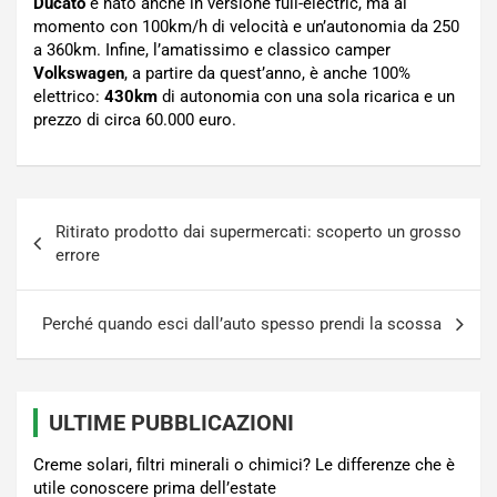
Ducato
è nato anche in versione full-electric, ma al
momento con 100km/h di velocità e un’autonomia da 250
a 360km. Infine, l’amatissimo e classico camper
Volkswagen
, a partire da quest’anno, è anche 100%
elettrico:
430km
di autonomia con una sola ricarica e un
prezzo di circa 60.000 euro.
Navigazione
Ritirato prodotto dai supermercati: scoperto un grosso
articoli
errore
Perché quando esci dall’auto spesso prendi la scossa
ULTIME PUBBLICAZIONI
Creme solari, filtri minerali o chimici? Le differenze che è
utile conoscere prima dell’estate