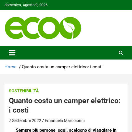
Skip
domenica, Agosto 9, 2026
to
content
Tutelare il nostro Pianeta è la nostra priorità
Ecoo.it
Home
Quanto costa un camper elettrico: i costi
SOSTENIBILITÀ
Quanto costa un camper elettrico:
i costi
7 Settembre 2022
Emanuela Marcoionni
Sempre più persone, oggi, scelgono di viaggiare in