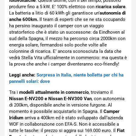
fotovoltaiche
. Queste ultime, con il bel tempo, possono
produrre fino a 5 kW. E’ 100% elettrico con
ricarica solare
.
La batteria a litio di 60 kWh gli garantisce un’
autonomia di
anche 600km.
Il team di esperti che se ne sta occupando
ha persino inaugurato il camper con un viaggio
stratorferico che è stato un successone: da Eindhoven al
sud della Spagna, il mezzo ha percorso circa 2000km con
energia solare, fermandosi solo poche volte alle
colonnine di ricarica. E’ ancora sconosciuta la data che
vedrà Stella Vita ufficialmente in commercio: ma questa è
la prova che anche i camper diventeranno eco-friendly!
Leggi anche:
Sorpresa in Italia, niente bolletta per chi ha
pannelli solari: dove
Tra i
modelli attualmente in commercio
, troviamo il
Nissan E-NV200 e Nissan E-NV300 Van
, con autonomia
di 200km, disponibile anche in versione furgone. Al
momento è possibile acquistarlo in Spagna. Il
Camper
Iridium
arriva a 400km ed è stato sviluppato dall’azienda
WOF in collaborazione con EFA-S. Non è accessibile a
tutte le tasche: il prezzo si aggira sui 169.000 euro. Il
Fiat