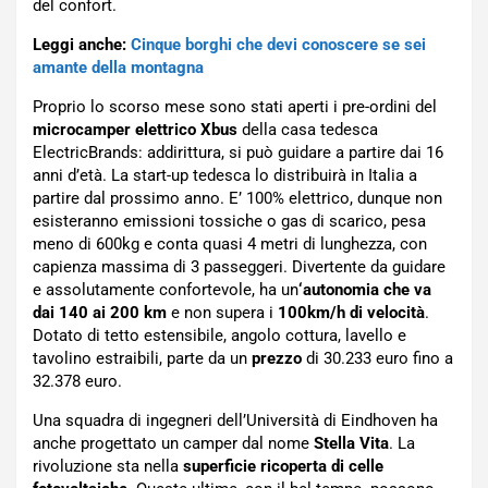
del confort.
Leggi anche:
Cinque borghi che devi conoscere se sei
amante della montagna
Proprio lo scorso mese sono stati aperti i pre-ordini del
microcamper elettrico Xbus
della casa tedesca
ElectricBrands: addirittura, si può guidare a partire dai 16
anni d’età. La start-up tedesca lo distribuirà in Italia a
partire dal prossimo anno. E’ 100% elettrico, dunque non
esisteranno emissioni tossiche o gas di scarico, pesa
meno di 600kg e conta quasi 4 metri di lunghezza, con
capienza massima di 3 passeggeri. Divertente da guidare
e assolutamente confortevole, ha un
‘autonomia che va
dai 140 ai 200 km
e non supera i
100km/h di velocità
.
Dotato di tetto estensibile, angolo cottura, lavello e
tavolino estraibili, parte da un
prezzo
di 30.233 euro fino a
32.378 euro.
Una squadra di ingegneri dell’Università di Eindhoven ha
anche progettato un camper dal nome
Stella Vita
. La
rivoluzione sta nella
superficie ricoperta di celle