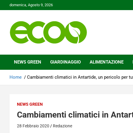
Skip
domenica, Agosto 9, 2026
to
content
Tutelare il nostro Pianeta è la nostra priorità
Ecoo.it
NEWS GREEN
GIARDINAGGIO
ALIMENTAZIONE
Home
Cambiamenti climatici in Antartide, un pericolo per tu
NEWS GREEN
Cambiamenti climatici in Antarti
28 Febbraio 2020
Redazione