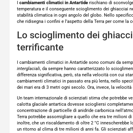
I
cambiamenti climatici in Antartide
rischiano di sconvolgere
temperatura e il conseguente scioglimento dei ghiacciai nel
stabilità climatica in ogni angolo del globo. Nello specifico
che ridisegna i confini e l’aspetto della Terra per come l
Lo scioglimento dei ghiacc
terrificante
I cambiamenti climatici in Antartide sono comuni da sempre 
interglaciali
, da sempre hanno caratterizzato lo scioglimen
differenza significativa, però, sta nella velocità con cui s
cambiamenti climatici in passato era più lenta, nello speci
dei mari era di 3 metri ogni secolo. Ora, invece, la velocit
Un team internazionale di scienziati stima che potrebbe ver
calotta glaciale antartica dovesse sciogliersi completamen
concentrazione di particelle di anidride carbonica nell’atmo
Terra potrebbe assomigliare a quello che era tre milioni di 
inoltre, che un riscaldamento di oltre 2 °C innescherebbe l
un ritorno al clima di tre milioni di anni fa. Gli scienziati 