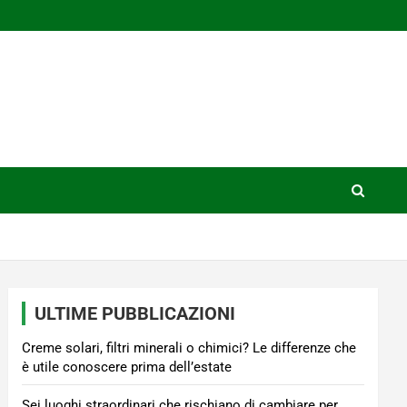
ULTIME PUBBLICAZIONI
Creme solari, filtri minerali o chimici? Le differenze che
è utile conoscere prima dell’estate
Sei luoghi straordinari che rischiano di cambiare per