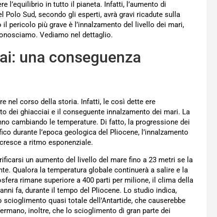
 l’equilibrio in tutto il pianeta. Infatti, l’aumento di
 Polo Sud, secondo gli esperti, avrà gravi ricadute sulla
 il pericolo più grave è l’innalzamento del livello dei mari,
a conosciamo. Vediamo nel dettaglio.
iai: una conseguenza
nel corso della storia. Infatti, le così dette ere
to dei ghiacciai e il conseguente innalzamento dei mari. La
tanno cambiando le temperature. Di fatto, la progressione dei
fico durante l’epoca geologica del Pliocene, l’innalzamento
à cresce a ritmo esponenziale.
ificarsi un aumento del livello del mare fino a 23 metri se la
te. Qualora la temperatura globale continuerà a salire e la
sfera rimane superiore a 400 parti per milione, il clima della
anni fa, durante il tempo del Pliocene. Lo studio indica,
o scioglimento quasi totale dell’Antartide, che causerebbe
affermano, inoltre, che lo scioglimento di gran parte dei