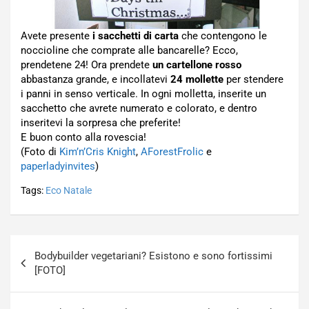
Avete presente
i sacchetti di carta
che contengono le
noccioline che comprate alle bancarelle? Ecco,
prendetene 24! Ora prendete
un cartellone rosso
abbastanza grande, e incollatevi
24 mollette
per stendere
i panni in senso verticale. In ogni molletta, inserite un
sacchetto che avrete numerato e colorato, e dentro
inseritevi la sorpresa che preferite!
E buon conto alla rovescia!
(Foto di
Kim’n’Cris Knight
,
AForestFrolic
e
paperladyinvites
)
Tags:
Eco Natale
Navigazione
Bodybuilder vegetariani? Esistono e sono fortissimi
articoli
[FOTO]