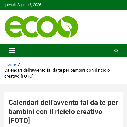
Skip
giovedì, Agosto 6, 2026
to
content
Tutelare il nostro Pianeta è la nostra priorità
Ecoo.it
Home
Calendari dell'avvento fai da te per bambini con il riciclo
creativo [FOTO]
Calendari dell'avvento fai da te per
bambini con il riciclo creativo
[FOTO]