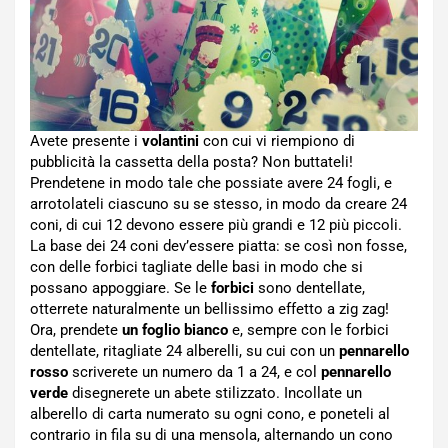
Avete presente i
volantini
con cui vi riempiono di
pubblicità la cassetta della posta? Non buttateli!
Prendetene in modo tale che possiate avere 24 fogli, e
arrotolateli ciascuno su se stesso, in modo da creare 24
coni, di cui 12 devono essere più grandi e 12 più piccoli.
La base dei 24 coni dev’essere piatta: se così non fosse,
con delle forbici tagliate delle basi in modo che si
possano appoggiare. Se le
forbici
sono dentellate,
otterrete naturalmente un bellissimo effetto a zig zag!
Ora, prendete
un foglio bianco
e, sempre con le forbici
dentellate, ritagliate 24 alberelli, su cui con un
pennarello
rosso
scriverete un numero da 1 a 24, e col
pennarello
verde
disegnerete un abete stilizzato. Incollate un
alberello di carta numerato su ogni cono, e poneteli al
contrario in fila su di una mensola, alternando un cono