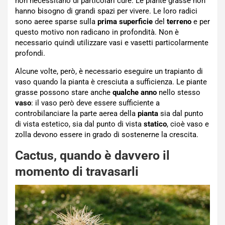
non necessitano di particolari cure. Le piante grasse non
hanno bisogno di grandi spazi per vivere. Le loro radici
sono aeree sparse sulla
prima superficie
del
terreno
e per
questo motivo non radicano in profondità. Non è
necessario quindi utilizzare vasi e vasetti particolarmente
profondi.
Alcune volte, però, è necessario eseguire un trapianto di
vaso quando la pianta è cresciuta a sufficienza. Le piante
grasse possono stare anche
qualche anno
nello stesso
vaso
: il vaso però deve essere sufficiente a
controbilanciare la parte aerea della
pianta
sia dal punto
di vista estetico, sia dal punto di vista
statico
, cioè vaso e
zolla devono essere in grado di sostenerne la crescita.
Cactus, quando è davvero il
momento di travasarli