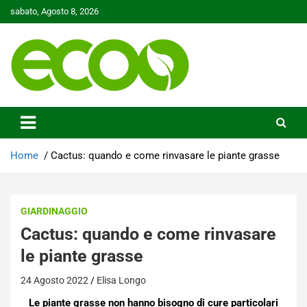
Skip
sabato, Agosto 8, 2026
to
content
Tutelare il nostro Pianeta è la nostra priorità
Ecoo.it
Home
Cactus: quando e come rinvasare le piante grasse
GIARDINAGGIO
Cactus: quando e come rinvasare
le piante grasse
24 Agosto 2022
Elisa Longo
Le piante grasse non hanno bisogno di cure particolari