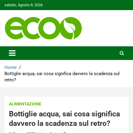
Skip
sabato, Agosto 8, 2026
to
content
Tutelare il nostro Pianeta è la nostra priorità
Ecoo.it
Home
Bottiglie acqua, sai cosa significa davvero la scadenza sul
retro?
ALIMENTAZIONE
Bottiglie acqua, sai cosa significa
davvero la scadenza sul retro?