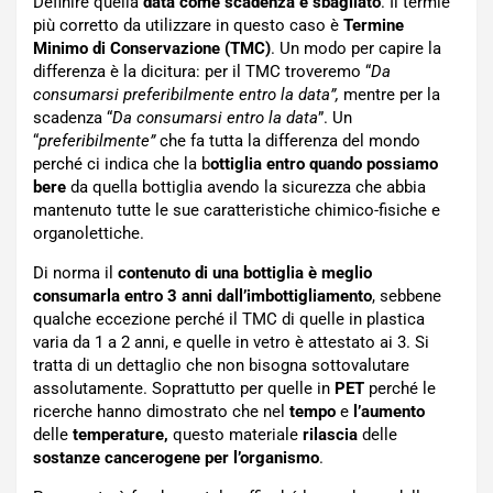
Definire quella
data come scadenza è sbagliato
. Il termie
più corretto da utilizzare in questo caso è
Termine
Minimo di Conservazione (TMC)
. Un modo per capire la
differenza è la dicitura: per il TMC troveremo “
Da
consumarsi preferibilmente entro la data”,
mentre per la
scadenza “
Da consumarsi entro la data
”. Un
“
preferibilmente”
che fa tutta la differenza del mondo
perché ci indica che la b
ottiglia entro quando possiamo
bere
da quella bottiglia avendo la sicurezza che abbia
mantenuto tutte le sue caratteristiche chimico-fisiche e
organolettiche.
Di norma il
contenuto di una bottiglia è meglio
consumarla entro 3 anni dall’imbottigliamento
, sebbene
qualche eccezione perché il TMC di quelle in plastica
varia da 1 a 2 anni, e quelle in vetro è attestato ai 3. Si
tratta di un dettaglio che non bisogna sottovalutare
assolutamente. Soprattutto per quelle in
PET
perché le
ricerche hanno dimostrato che nel
tempo
e
l’aumento
delle
temperature,
questo materiale
rilascia
delle
sostanze cancerogene per l’organismo
.