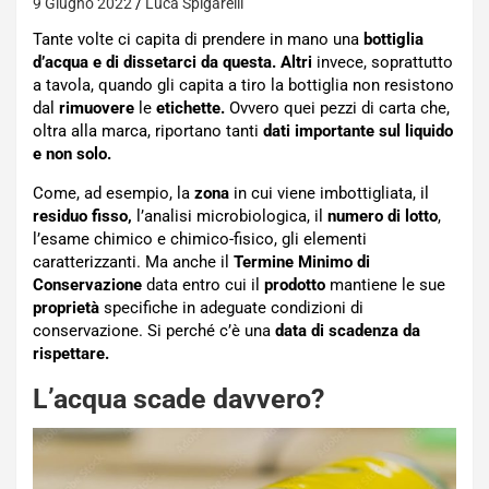
9 Giugno 2022
Luca Spigarelli
Tante volte ci capita di prendere in mano una
bottiglia
d’acqua e di dissetarci da questa. Altri
invece, soprattutto
a tavola, quando gli capita a tiro la bottiglia non resistono
dal
rimuovere
le
etichette.
Ovvero quei pezzi di carta che,
oltra alla marca, riportano tanti
dati importante sul liquido
e non solo.
Come, ad esempio, la
zona
in cui viene imbottigliata, il
residuo fisso,
l’analisi microbiologica, il
numero di lotto
,
l’esame chimico e chimico-fisico, gli elementi
caratterizzanti. Ma anche il
Termine Minimo di
Conservazione
data entro cui il
prodotto
mantiene le sue
proprietà
specifiche in adeguate condizioni di
conservazione. Si perché c’è una
data di scadenza da
rispettare.
L’acqua scade davvero?