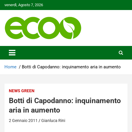
Skip
venerdì, Agosto 7, 2026
to
content
Tutelare il nostro Pianeta è la nostra priorità
Ecoo.it
Home
Botti di Capodanno: inquinamento aria in aumento
NEWS GREEN
Botti di Capodanno: inquinamento
aria in aumento
2 Gennaio 2011
Gianluca Rini