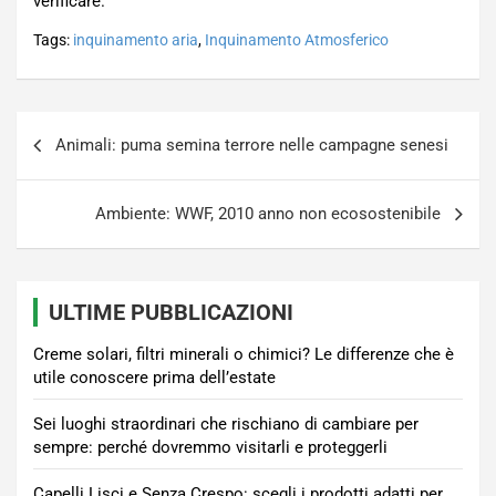
verificare.
Tags:
inquinamento aria
,
Inquinamento Atmosferico
Navigazione
Animali: puma semina terrore nelle campagne senesi
articoli
Ambiente: WWF, 2010 anno non ecosostenibile
ULTIME PUBBLICAZIONI
Creme solari, filtri minerali o chimici? Le differenze che è
utile conoscere prima dell’estate
Sei luoghi straordinari che rischiano di cambiare per
sempre: perché dovremmo visitarli e proteggerli
Capelli Lisci e Senza Crespo: scegli i prodotti adatti per