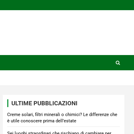
ULTIME PUBBLICAZIONI
Creme solari, filtri minerali o chimici? Le differenze che
è utile conoscere prima dell’estate
Sei luoghi straordinari che rischiano di cambiare per