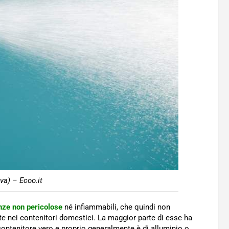
va) – Ecoo.it
nze non pericolose
né infiammabili, che quindi non
te nei contenitori domestici. La maggior parte di esse ha
 contenitore vero e proprio generalmente è di alluminio o