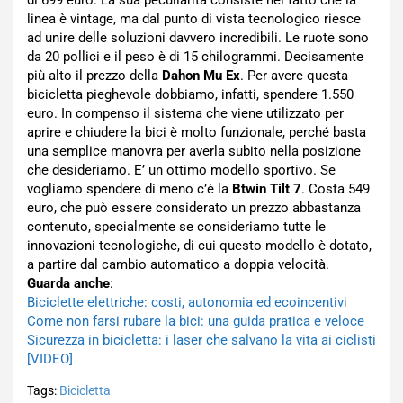
di 699 euro. La sua peculiarità consiste nel fatto che la
linea è vintage, ma dal punto di vista tecnologico riesce
ad unire delle soluzioni davvero incredibili. Le ruote sono
da 20 pollici e il peso è di 15 chilogrammi. Decisamente
più alto il prezzo della
Dahon Mu Ex
. Per avere questa
bicicletta pieghevole dobbiamo, infatti, spendere 1.550
euro. In compenso il sistema che viene utilizzato per
aprire e chiudere la bici è molto funzionale, perché basta
una semplice manovra per averla subito nella posizione
che desideriamo. E’ un ottimo modello sportivo. Se
vogliamo spendere di meno c’è la
Btwin Tilt 7
. Costa 549
euro, che può essere considerato un prezzo abbastanza
contenuto, specialmente se consideriamo tutte le
innovazioni tecnologiche, di cui questo modello è dotato,
a partire dal cambio automatico a doppia velocità.
Guarda anche
:
Biciclette elettriche: costi, autonomia ed ecoincentivi
Come non farsi rubare la bici: una guida pratica e veloce
Sicurezza in bicicletta: i laser che salvano la vita ai ciclisti
[VIDEO]
Tags:
Bicicletta