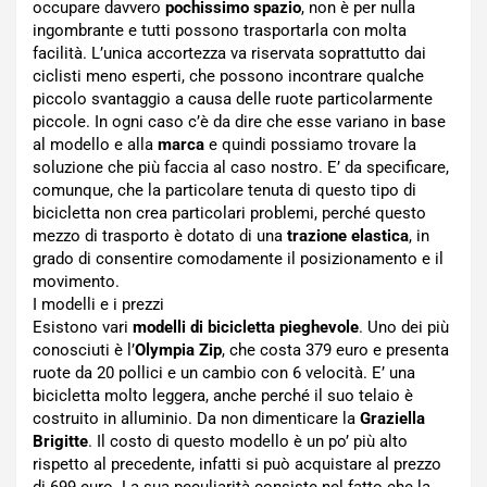
occupare davvero
pochissimo spazio
, non è per nulla
ingombrante e tutti possono trasportarla con molta
facilità. L’unica accortezza va riservata soprattutto dai
ciclisti meno esperti, che possono incontrare qualche
piccolo svantaggio a causa delle ruote particolarmente
piccole. In ogni caso c’è da dire che esse variano in base
al modello e alla
marca
e quindi possiamo trovare la
soluzione che più faccia al caso nostro. E’ da specificare,
comunque, che la particolare tenuta di questo tipo di
bicicletta non crea particolari problemi, perché questo
mezzo di trasporto è dotato di una
trazione elastica
, in
grado di consentire comodamente il posizionamento e il
movimento.
I modelli e i prezzi
Esistono vari
modelli di bicicletta pieghevole
. Uno dei più
conosciuti è l’
Olympia Zip
, che costa 379 euro e presenta
ruote da 20 pollici e un cambio con 6 velocità. E’ una
bicicletta molto leggera, anche perché il suo telaio è
costruito in alluminio. Da non dimenticare la
Graziella
Brigitte
. Il costo di questo modello è un po’ più alto
rispetto al precedente, infatti si può acquistare al prezzo