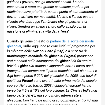
guidano i governi, non gli interessi sociali. La crisi
economica è stata una grande occasione perduta per
ridefinire nuove priorità. A questo punto al cambiamento ci
dovremo arrivare per necessità. L’uomo è l’unico essere
vivente che distrugge l’
ambiente
che gli permette di
vivere. Sembra un alieno venuto dallo spazio con la
missione di eliminare la vita dalla Terra
“.
Quando gli viene chiesto di
parlare della sorte dei nostri
ghiacciai
, Grillo aggiunge (e conclude):”
Il programma per
l’Ambiente delle Nazioni Unite (
Unep
) e il servizio di
monitoraggio mondiale dei ghiacciai
(
Wgms
) producono
dati e analisi sulla scomparsa dei
ghiacci
da far venire i
brividi. I
ghiacciai
stanno evaporando sotto i nostri occhi
impegnati ad aumentare il parco macchine del pianeta. Le
Alpi
hanno perso il 22% dei ghiacciai dal 2000, due terzi di
quelli dei
Pirenei
sono svaniti dalla prima metà del secolo
scorso. Nel solo torrido 2003 i ghiacciai europei hanno
perso tra il 5 e il 10% del loro volume. La
Cina
e l’
India
non
fanno parte del G8, ma sono molto interessate ai
ghiacciai. Con l’attuale ritmo di scioglimento, entro 40 anni