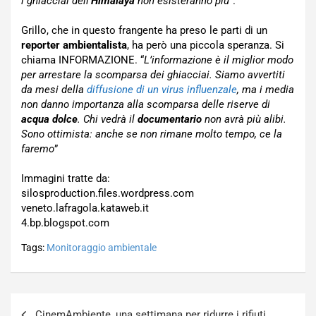
i ghiacciai dell’
Himalaya
non esisteranno più
“.
Grillo, che in questo frangente ha preso le parti di un
reporter ambientalista
, ha però una piccola speranza. Si
chiama INFORMAZIONE. “
L’informazione è il miglior modo
per arrestare la scomparsa dei ghiacciai. Siamo avvertiti
da mesi della
diffusione di un virus influenzale
, ma i media
non danno importanza alla scomparsa delle riserve di
acqua dolce
. Chi vedrà il
documentario
non avrà più alibi.
Sono ottimista: anche se non rimane molto tempo, ce la
faremo
”
Immagini tratte da:
silosproduction.files.wordpress.com
veneto.lafragola.kataweb.it
4.bp.blogspot.com
Tags:
Monitoraggio ambientale
Navigazione
CinemAmbiente, una settimana per ridurre i rifiuti