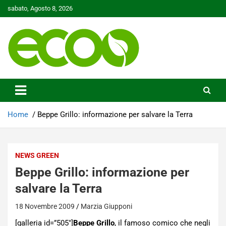
Skip
sabato, Agosto 8, 2026
to
content
Tutelare il nostro Pianeta è la nostra priorità
Ecoo.it
Home
Beppe Grillo: informazione per salvare la Terra
NEWS GREEN
Beppe Grillo: informazione per
salvare la Terra
18 Novembre 2009
Marzia Giupponi
[galleria id=”505″]
Beppe Grillo
, il famoso comico che negli