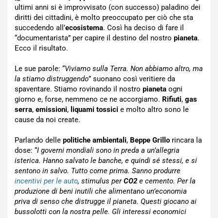
ultimi anni si è improvvisato (con successo) paladino dei
diritti dei cittadini, è molto preoccupato per ciò che sta
succedendo all’
ecosistema
. Così ha deciso di fare il
“documentarista” per capire il destino del nostro
pianeta
.
Ecco il risultato.
Le sue parole: “
Viviamo sulla Terra. Non abbiamo altro, ma
la stiamo distruggendo
” suonano così veritiere da
spaventare. Stiamo rovinando il nostro
pianeta
ogni
giorno e, forse, nemmeno ce ne accorgiamo.
Rifiuti
,
gas
serra
,
emissioni
,
liquami tossici
e molto altro sono le
cause da noi create.
Parlando delle
politiche ambientali
,
Beppe Grillo
rincara la
dose: “
I governi mondiali sono in preda a un’allegria
isterica. Hanno salvato le banche, e quindi sé stessi, e si
sentono in salvo. Tutto come prima. Sanno produrre
incentivi per le auto
, stimulus per
CO2
e cemento. Per la
produzione di beni inutili che alimentano un’economia
priva di senso che distrugge il pianeta. Questi giocano ai
bussolotti con la nostra pelle. Gli interessi economici