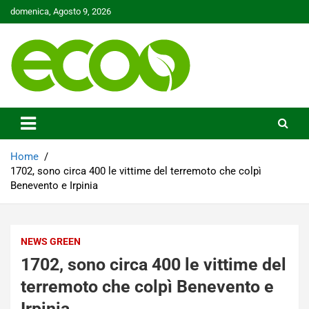
Skip
domenica, Agosto 9, 2026
to
content
Tutelare il nostro Pianeta è la nostra priorità
Ecoo.it
Home
1702, sono circa 400 le vittime del terremoto che colpì
Benevento e Irpinia
NEWS GREEN
1702, sono circa 400 le vittime del
terremoto che colpì Benevento e
Irpinia