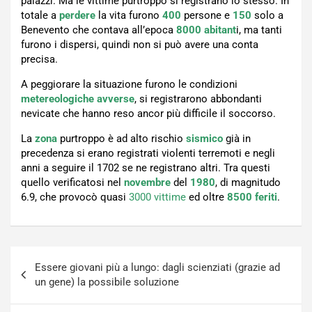
palazzi. Ma le vittime purtroppo si registrano lo stesso. In
totale a
perdere
la vita furono
400
persone e
150
solo a
Benevento che contava all’epoca
8000 abitant
i, ma tanti
furono i dispersi, quindi non si può avere una conta
precisa.
A peggiorare la situazione furono le condizioni
metereologiche avverse
, si registrarono abbondanti
nevicate che hanno reso ancor più difficile il soccorso.
La
zona
purtroppo è ad alto rischio
sismico
già in
precedenza si erano registrati violenti terremoti e negli
anni a seguire il 1702 se ne registrano altri. Tra questi
quello verificatosi nel
novembre
del
1980
, di magnitudo
6.9, che provocò quasi
3000 vittime
ed oltre
8500 feriti
.
Navigazione
Essere giovani più a lungo: dagli scienziati (grazie ad
articoli
un gene) la possibile soluzione