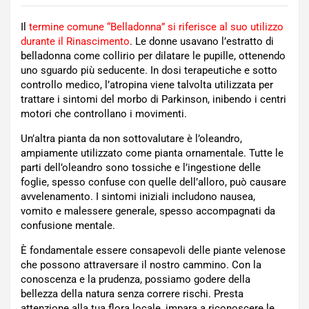
Il
termine comune “Belladonna” si riferisce al suo utilizzo
durante il Rinascimento
. Le donne usavano l’estratto di
belladonna come collirio per dilatare le pupille, ottenendo
uno sguardo più seducente. In dosi terapeutiche e sotto
controllo medico, l’atropina viene talvolta utilizzata per
trattare i sintomi del morbo di Parkinson, inibendo i centri
motori che controllano i movimenti.
Un’altra pianta da non sottovalutare è l’oleandro,
ampiamente utilizzato come pianta ornamentale. Tutte le
parti dell’oleandro sono tossiche e l’ingestione delle
foglie, spesso confuse con quelle dell’alloro, può causare
avvelenamento. I sintomi iniziali includono nausea,
vomito e malessere generale, spesso accompagnati da
confusione mentale.
È fondamentale essere consapevoli delle piante velenose
che possono attraversare il nostro cammino. Con la
conoscenza e la prudenza, possiamo godere della
bellezza della natura senza correre rischi. Presta
attenzione alla tua flora locale, impara a riconoscere le