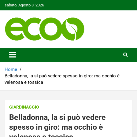
Skip
sabato, Agosto 8, 2026
to
content
Tutelare il nostro Pianeta è la nostra priorità
Ecoo.it
Home
Belladonna, la si può vedere spesso in giro: ma occhio è
velenosa e tossica
GIARDINAGGIO
Belladonna, la si può vedere
spesso in giro: ma occhio è
velenosa e tossica