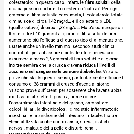
colesterolo: in questo caso, infatti, le
fibre solubili
della
crusca possono ridurre il colesterolo ‘cattivo’. Per ogni
grammo di fibra solubile consumata, il colesterolo totale
diminuisce di circa 1,42 mg/dL, e il colesterolo LDL
(quello cattivo) di circa 1,23 mg/dL. Ma c’è comunque un
limite: oltre i 10 grammi al giorno di fibra solubile non
aumentano più l’efficacia di questo tipo di alimentazione.
Esiste anche un livello minimo: secondo studi clinici
controllati, per abbassare il colesterolo è necessario
assumere almeno 3,6 grammi di fibra solubile al giorno.
Inoltre sembra che la crusca d’avena
riduca i livelli di
zucchero nel sangue nelle persone diabetiche.
Vi sono
prove che sia, in questo senso, particolarmente efficace il
consumo di 38 grammi di crusca d’avena al giorno.
Vi sono prove sufficienti per sostenere che l’avena abbia
moltissimi altri effetti positivi, come ridurre
l’assorbimento intestinale del grasso, combattere i
calcoli biliari, la diverticolosi, le malattie infiammatorie
intestinali e la sindrome dell’intestino irritabile. Inoltre
viene utilizzata anche contro ansia, stress, disturbi
nervosi, malattie della pelle e disturbi renali.