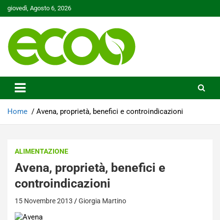
Skip
giovedì, Agosto 6, 2026
to
content
Tutelare il nostro Pianeta è la nostra priorità
Ecoo.it
Home
Avena, proprietà, benefici e controindicazioni
ALIMENTAZIONE
Avena, proprietà, benefici e
controindicazioni
15 Novembre 2013
Giorgia Martino