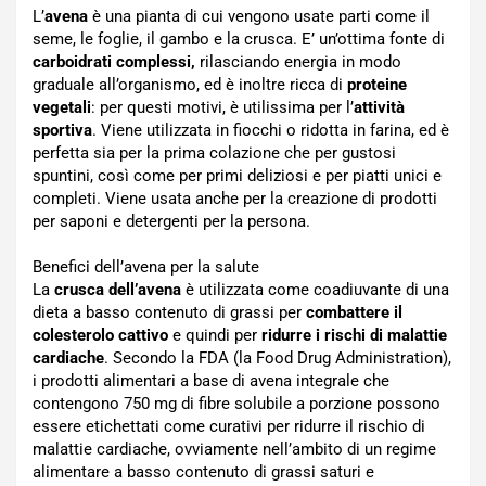
L’
avena
è una pianta di cui vengono usate parti come il
seme, le foglie, il gambo e la crusca. E’ un’ottima fonte di
carboidrati complessi,
rilasciando energia in modo
graduale all’organismo, ed è inoltre ricca di
proteine
vegetali
: per questi motivi, è utilissima per l’
attività
sportiva
. Viene utilizzata in fiocchi o ridotta in farina, ed è
perfetta sia per la prima colazione che per gustosi
spuntini, così come per primi deliziosi e per piatti unici e
completi. Viene usata anche per la creazione di prodotti
per saponi e detergenti per la persona.
Benefici dell’avena per la salute
La
crusca dell’avena
è utilizzata come coadiuvante di una
dieta a basso contenuto di grassi per
combattere il
colesterolo cattivo
e quindi per
ridurre i rischi di malattie
cardiache
. Secondo la FDA (la Food Drug Administration),
i prodotti alimentari a base di avena integrale che
contengono 750 mg di fibre solubile a porzione possono
essere etichettati come curativi per ridurre il rischio di
malattie cardiache, ovviamente nell’ambito di un regime
alimentare a basso contenuto di grassi saturi e