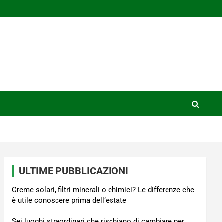
ULTIME PUBBLICAZIONI
Creme solari, filtri minerali o chimici? Le differenze che
è utile conoscere prima dell’estate
Sei luoghi straordinari che rischiano di cambiare per