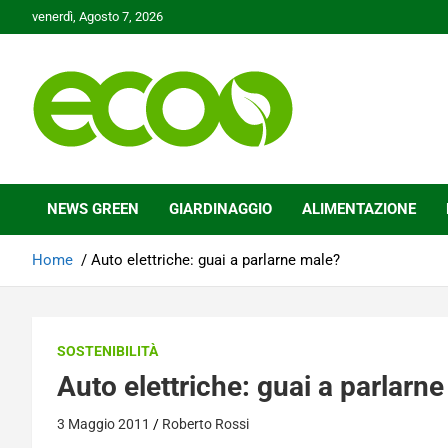
Skip
venerdì, Agosto 7, 2026
to
content
Tutelare il nostro Pianeta è la nostra priorità
Ecoo.it
NEWS GREEN
GIARDINAGGIO
ALIMENTAZIONE
Home
Auto elettriche: guai a parlarne male?
SOSTENIBILITÀ
Auto elettriche: guai a parlarn
3 Maggio 2011
Roberto Rossi