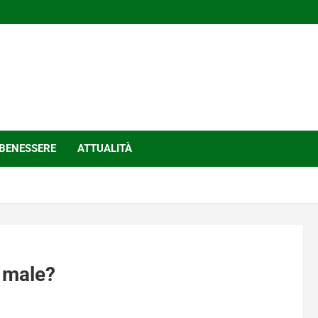
BENESSERE
ATTUALITÀ
e male?