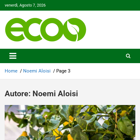
Skip
venerdì, Agosto 7, 2026
to
content
Tutelare il nostro Pianeta è la nostra priorità
Ecoo.it
Home
Noemi Aloisi
Page 3
Autore:
Noemi Aloisi