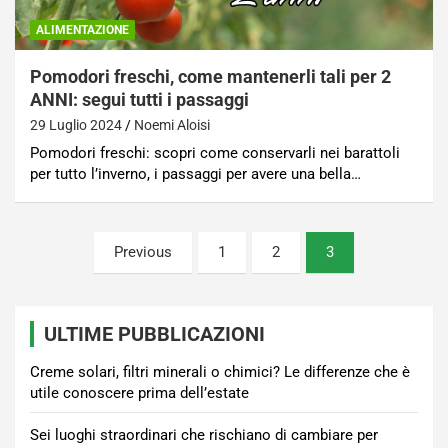
ALIMENTAZIONE
Pomodori freschi, come mantenerli tali per 2
ANNI: segui tutti i passaggi
29 Luglio 2024
Noemi Aloisi
Pomodori freschi: scopri come conservarli nei barattoli
per tutto l’inverno, i passaggi per avere una bella…
Paginazione
Previous
1
2
3
degli
articoli
ULTIME PUBBLICAZIONI
Creme solari, filtri minerali o chimici? Le differenze che è
utile conoscere prima dell’estate
Sei luoghi straordinari che rischiano di cambiare per