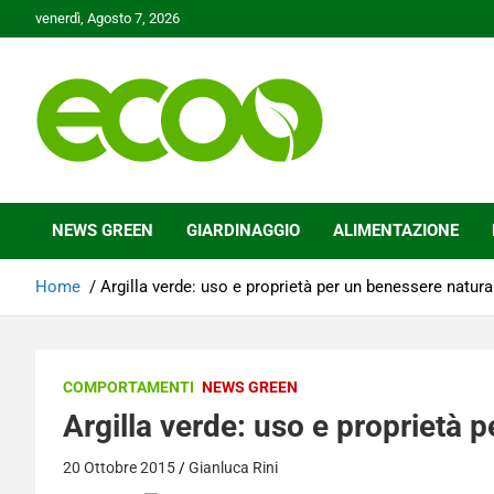
Skip
venerdì, Agosto 7, 2026
to
content
Tutelare il nostro Pianeta è la nostra priorità
Ecoo.it
NEWS GREEN
GIARDINAGGIO
ALIMENTAZIONE
Home
Argilla verde: uso e proprietà per un benessere natura
COMPORTAMENTI
NEWS GREEN
Argilla verde: uso e proprietà 
20 Ottobre 2015
Gianluca Rini