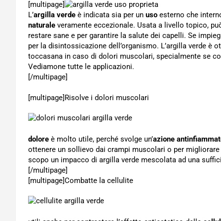
[multipage]
L’
argilla verde
è indicata sia per un
uso
esterno che inter
naturale
veramente eccezionale. Usata a livello topico, può e
restare sane e per garantire la salute dei capelli. Se impie
per la disintossicazione dell’organismo. L’argilla verde è ott
toccasana in caso di dolori muscolari, specialmente se c
Vediamone tutte le applicazioni.
[/multipage]
[multipage]
Risolve i dolori muscolari
dolore
è molto utile, perché svolge un’
azione antinfiammat
ottenere un sollievo dai crampi muscolari o per migliorare 
scopo un impacco di argilla verde mescolata ad una suffici
[/multipage]
[multipage]
Combatte la cellulite