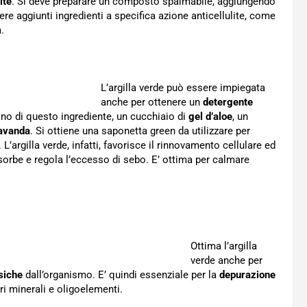
ite
. Si deve preparare un composto spalmabile, aggiungendo
 aggiunti ingredienti a specifica azione anticellulite, come
.
L’argilla verde può essere impiegata
anche per ottenere un
detergente
no di questo ingrediente, un cucchiaio di
gel d’aloe
, un
lavanda
. Si ottiene una saponetta green da utilizzare per
 L’argilla verde, infatti, favorisce il rinnovamento cellulare ed
ssorbe e regola l’eccesso di sebo. E’ ottima per calmare
Ottima l’argilla
verde anche per
siche
dall’organismo. E’ quindi essenziale per la
depurazione
ri minerali e oligoelementi.