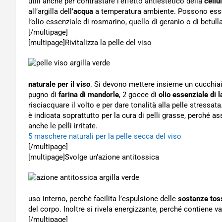
utili anche per contrastare l’effetto antiestetico della
cellul
all’argilla dell’
acqua
a temperatura ambiente. Possono essere
l’olio essenziale di rosmarino, quello di geranio o di betulla
[/multipage]
[multipage]
Rivitalizza la pelle del viso
naturale per il viso
. Si devono mettere insieme un cucchiai
pugno di
farina di mandorle
, 2 gocce di
olio essenziale di 
risciacquare il volto e per dare tonalità alla pelle stressata.
è indicata soprattutto per la cura di pelli grasse, perché a
anche le pelli irritate.
5 maschere naturali per la pelle secca del viso
[/multipage]
[multipage]
Svolge un’azione antitossica
uso interno, perché facilita l’espulsione delle
sostanze tos
del corpo. Inoltre si rivela energizzante, perché contiene va
[/multipage]