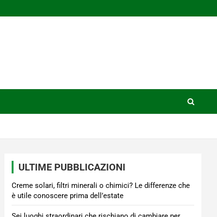
ULTIME PUBBLICAZIONI
Creme solari, filtri minerali o chimici? Le differenze che
è utile conoscere prima dell’estate
Sei luoghi straordinari che rischiano di cambiare per