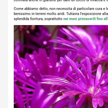
coltivata anche in giardino per dare un tocco di vivacità e
d
Come abbiamo detto, non necessita di particolare cura e l
benissimo in terreni molto aridi. Tuttavia l’esposizione all
splendida fioritura, soprattutto
nei mesi primaverili fino al