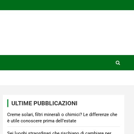
ULTIME PUBBLICAZIONI
Creme solari, filtri minerali o chimici? Le differenze che
è utile conoscere prima dell’estate
Sei luoghi straordinari che rischiano di cambiare per