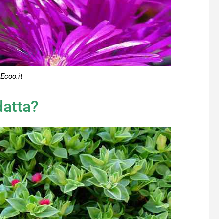
-Ecoo.it
datta?