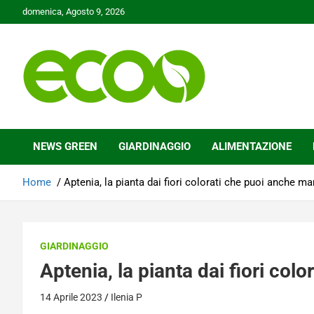
Skip
domenica, Agosto 9, 2026
to
content
Tutelare il nostro Pianeta è la nostra priorità
Ecoo.it
NEWS GREEN
GIARDINAGGIO
ALIMENTAZIONE
Home
Aptenia, la pianta dai fiori colorati che puoi anche m
GIARDINAGGIO
Aptenia, la pianta dai fiori co
14 Aprile 2023
Ilenia P