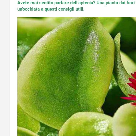
Avete mai sentito parlare dell’aptenia? Una pianta dai fior
un’occhiata a questi consigli utili.