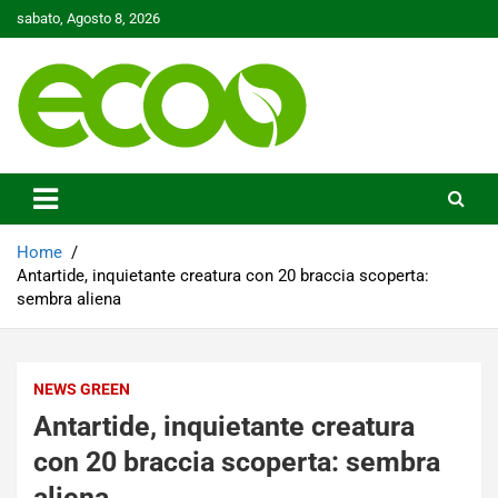
Skip
sabato, Agosto 8, 2026
to
content
Tutelare il nostro Pianeta è la nostra priorità
Ecoo.it
Home
Antartide, inquietante creatura con 20 braccia scoperta:
sembra aliena
NEWS GREEN
Antartide, inquietante creatura
con 20 braccia scoperta: sembra
aliena