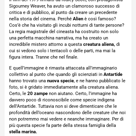
Sigourney Weaver, ha avuto un clamoroso successo di
critica e di pubblico, al punto da creare un precedente
nella storia del cinema. Perché
Alien
è così famoso?
Cos’è che ha visitato gli incubi notturni di tante persone?
La regia magistrale del cineasta ha costruito non solo
una perfetta macchina narrativa, ma ha creato un
incredibile mistero attorno a questa
creatura aliena,
di
cui si vedono solo i tentacoli o delle parti, ma mai la
figura intera. Tranne che nel finale.
E quell’immagine è rimasta attaccata all’immaginario
collettivo al punto che quando gli scienziati in
Antartide
hanno trovato una
nuova specie
, e ne hanno pubblicato le
foto, si è gridato immediatamente alla creatura aliena.
Certo, le
20 zampe
non aiutano. Certo, l’immagine ha
davvero poco di riconoscibile come specie indigena
dell’Antartide. Tuttavia non si deve dimenticare che le
profondità dell’oceano nascondono delle creature che noi
non potremmo mai vedere e neanche immaginare. Per di
più questa specie fa parte della stessa famiglia della
stella marina.