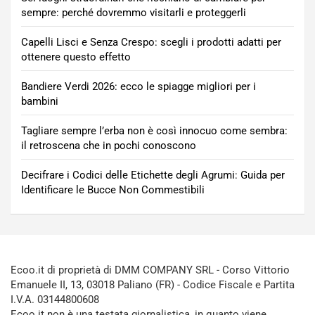
sempre: perché dovremmo visitarli e proteggerli
Capelli Lisci e Senza Crespo: scegli i prodotti adatti per
ottenere questo effetto
Bandiere Verdi 2026: ecco le spiagge migliori per i
bambini
Tagliare sempre l’erba non è così innocuo come sembra:
il retroscena che in pochi conoscono
Decifrare i Codici delle Etichette degli Agrumi: Guida per
Identificare le Bucce Non Commestibili
Ecoo.it di proprietà di DMM COMPANY SRL - Corso Vittorio
Emanuele II, 13, 03018 Paliano (FR) - Codice Fiscale e Partita
I.V.A. 03144800608
Ecoo.it non è una testata giornalistica, in quanto viene