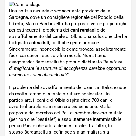
Una notizia assurda e sconcertante proviene dalla
Sardegna, dove un consigliere regionale del Popolo della
Libertà, Marco Bardanzellu, ha proposto veri e propri roghi
per estinguere il problema dei
cani randagi
e del
sovraffollamento del
canile
di Olbia. Una soluzione che ha
indignato
animalisti
, politici e gente comune.
Sinceramente inconcepibile come trovata, assolutamente
fuori dai canoni etici, civili e morali. Non stiamo
esagerando: Bardanzellu ha proprio dichiarato “
in attesa
di migliorare le strutture di accoglienza sarebbe opportuno
incenerire i cani abbandonati
“.
Il problema del sovraffollamento dei canili, in Italia, esiste
da molto tempo e in tante strutture peninsulari. In
particolare, il canile di Olbia ospita circa 700 cani e
avverte il problema in maniera più sensibile. Ma la
proposta del membro del PdL ci sembra davvero brutale
(per non dire “bestiale”) e assolutamente inammissibile
per un Paese che adora definirsi civile. Tral’altro, lo
stesso Bardanzellu si definisce sia animalista sia