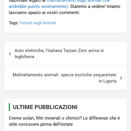
nazionale legato ai
maltrattamenti sugli animali che
andrebbe punito severamente)
. Staremo a vedere! Intanto
lasciamo spazio ai vostri commenti.
Tags:
Torture sugli animali
Navigazione
Auto elettriche, l’italiana Tazzari Zero arriva in
articoli
Inghilterra
Maltrattamento animali: specie esotiche sequestrate
in Liguria
ULTIME PUBBLICAZIONI
Creme solari, filtri minerali o chimici? Le differenze che è
utile conoscere prima dell’estate