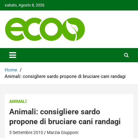
Skip
sabato, Agosto 8, 2026
to
content
Tutelare il nostro Pianeta è la nostra priorità
Ecoo.it
Home
Animali: consigliere sardo propone di bruciare cani randagi
ANIMALI
Animali: consigliere sardo
propone di bruciare cani randagi
3 Settembre 2010
Marzia Giupponi