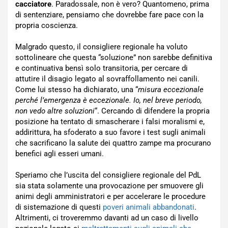
cacciatore
. Paradossale, non è vero? Quantomeno, prima
di sentenziare, pensiamo che dovrebbe fare pace con la
propria coscienza.
Malgrado questo, il consigliere regionale ha voluto
sottolineare che questa “soluzione” non sarebbe definitiva
e continuativa bensì solo transitoria, per cercare di
attutire il disagio legato al sovraffollamento nei canili.
Come lui stesso ha dichiarato, una “
misura eccezionale
perché l’emergenza è eccezionale. Io, nel breve periodo,
non vedo altre soluzioni
“. Cercando di difendere la propria
posizione ha tentato di smascherare i falsi moralismi e,
addirittura, ha sfoderato a suo favore i test sugli animali
che sacrificano la salute dei quattro zampe ma procurano
benefici agli esseri umani.
Speriamo che l’uscita del consigliere regionale del PdL
sia stata solamente una provocazione per smuovere gli
animi degli amministratori e per accelerare le procedure
di sistemazione di questi
poveri animali abbandonati
.
Altrimenti, ci troveremmo davanti ad un caso di livello