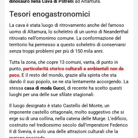
dinosauro nella Cava di Potrelli
ad Altamura.
Tesori enogastronomici
La cava è stata luogo di ritrovamento anche del famoso
uomo di Altamura, lo scheletro di un uomo di Neanderthal
ritrovato nell’omonimo comune. La conformazione del
territorio ha permesso a questo scheletro di conservarsi
senza troppi problemi per più di 150 mila anni.
Tutta la zona, che copre 13 comuni, vanta, di punto in
punto,
particolarità storico culturali e ambientali non da
poco
.
E il resto del mondo, grazie alla spinta che sta
dando il suo popolo, se ne sta lentamente accorgendo. La
stessa
casa di moda Gucci,
di recente ha scelto questi
luoghi per una delle sue sfilate stagionali.
Il luogo designato è stato Castello del Monte, un
imponente castello ottagonale, molto suggestivo che si
erge su di una collina, nella catena delle Murge. L’edificio,
costruito nel tredicesimo secolo dall’imperatore Federico
II di Svevia, è solo una delle attrazioni culturali che la
regione possiede.