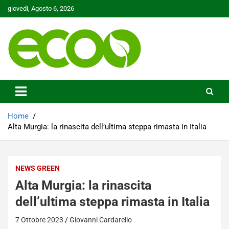
Skip
giovedì, Agosto 6, 2026
to
content
Tutelare il nostro Pianeta è la nostra priorità
Ecoo.it
Home
Alta Murgia: la rinascita dell’ultima steppa rimasta in Italia
NEWS GREEN
Alta Murgia: la rinascita
dell’ultima steppa rimasta in Italia
7 Ottobre 2023
Giovanni Cardarello