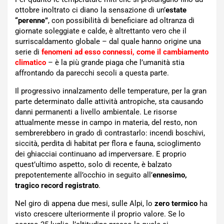
ottobre inoltrato ci diano la sensazione di un’
estate
“perenne”
, con possibilità di beneficiare ad oltranza di
giornate soleggiate e calde, è altrettanto vero che il
surriscaldamento globale – dal quale hanno origine una
serie di
fenomeni ad esso connessi, come il cambiamento
climatico
– è la più grande piaga che l’umanità stia
affrontando da parecchi secoli a questa parte.
Il progressivo innalzamento delle temperature, per la gran
parte determinato dalle attività antropiche, sta causando
danni permanenti a livello ambientale. Le risorse
attualmente messe in campo in materia, del resto, non
sembrerebbero in grado di contrastarlo: incendi boschivi,
siccità, perdita di habitat per flora e fauna, scioglimento
dei ghiacciai continuano ad imperversare. E proprio
quest’ultimo aspetto, solo di recente, è balzato
prepotentemente all’occhio in seguito all’
ennesimo,
tragico record registrato
.
Nel giro di appena due mesi, sulle Alpi, lo
zero termico
ha
visto crescere ulteriormente il proprio valore. Se lo