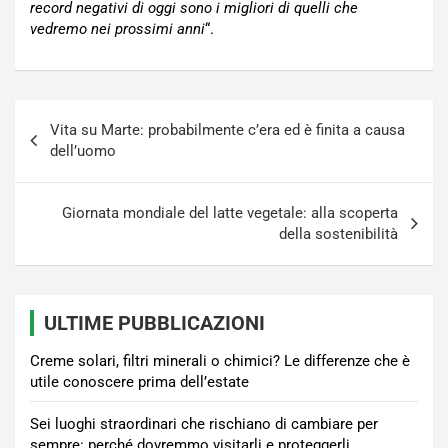
record negativi di oggi sono i migliori di quelli che
vedremo nei prossimi anni
“.
Navigazione
Vita su Marte: probabilmente c’era ed è finita a causa
articoli
dell’uomo
Giornata mondiale del latte vegetale: alla scoperta
della sostenibilità
ULTIME PUBBLICAZIONI
Creme solari, filtri minerali o chimici? Le differenze che è
utile conoscere prima dell’estate
Sei luoghi straordinari che rischiano di cambiare per
sempre: perché dovremmo visitarli e proteggerli