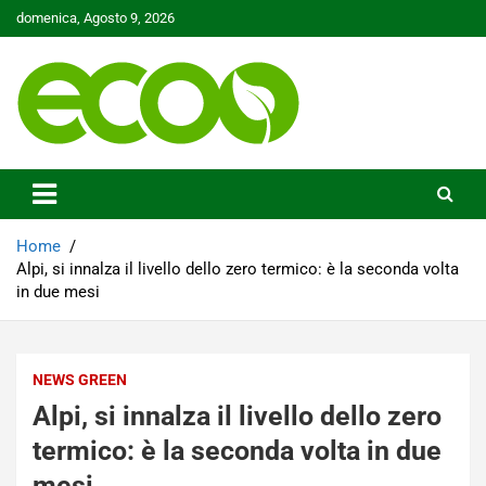
Skip
domenica, Agosto 9, 2026
to
content
Tutelare il nostro Pianeta è la nostra priorità
Ecoo.it
Home
Alpi, si innalza il livello dello zero termico: è la seconda volta
in due mesi
NEWS GREEN
Alpi, si innalza il livello dello zero
termico: è la seconda volta in due
mesi