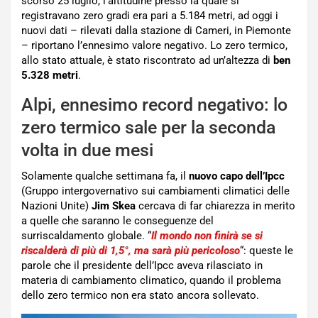
scorso 25 luglio, l’altitudine presso la quale si
registravano zero gradi era pari a 5.184 metri, ad oggi i
nuovi dati – rilevati dalla stazione di Cameri, in Piemonte
– riportano l’ennesimo valore negativo. Lo zero termico,
allo stato attuale, è stato riscontrato ad un’altezza di
ben
5.328 metri
.
Alpi, ennesimo record negativo: lo
zero termico sale per la seconda
volta in due mesi
Solamente qualche settimana fa, il
nuovo capo dell’Ipcc
(Gruppo intergovernativo sui cambiamenti climatici delle
Nazioni Unite)
Jim Skea
cercava di far chiarezza in merito
a quelle che saranno le conseguenze del
surriscaldamento globale. “
Il mondo non finirà se si
riscalderà di più di 1,5°, ma sarà più pericoloso
“: queste le
parole che il presidente dell’Ipcc aveva rilasciato in
materia di cambiamento climatico, quando il problema
dello zero termico non era stato ancora sollevato.