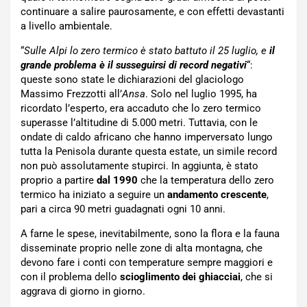
continuare a salire paurosamente, e con effetti devastanti
a livello ambientale.
“
Sulle Alpi lo zero termico è stato battuto il 25 luglio, e
il
grande problema è il
susseguirsi di record negativi
“:
queste sono state le dichiarazioni del glaciologo
Massimo Frezzotti all’
Ansa
. Solo nel luglio 1995, ha
ricordato l’esperto, era accaduto che lo zero termico
superasse l’altitudine di 5.000 metri. Tuttavia, con le
ondate di caldo africano che hanno imperversato lungo
tutta la Penisola durante questa estate, un simile record
non può assolutamente stupirci. In aggiunta, è stato
proprio a partire
dal 1990
che la temperatura dello zero
termico ha iniziato a seguire un
andamento crescente
,
pari a circa 90 metri guadagnati ogni 10 anni.
A farne le spese, inevitabilmente, sono la flora e la fauna
disseminate proprio nelle zone di alta montagna, che
devono fare i conti con temperature sempre maggiori e
con il problema dello
scioglimento dei ghiacciai
, che si
aggrava di giorno in giorno.