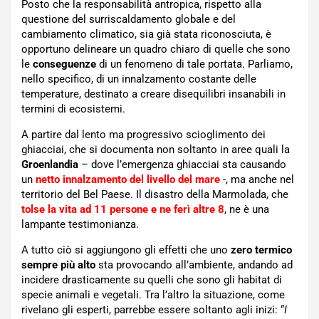
Posto che la responsabilità antropica, rispetto alla
questione del surriscaldamento globale e del
cambiamento climatico, sia già stata riconosciuta, è
opportuno delineare un quadro chiaro di quelle che sono
le
conseguenze
di un fenomeno di tale portata. Parliamo,
nello specifico, di un innalzamento costante delle
temperature, destinato a creare disequilibri insanabili in
termini di ecosistemi.
A partire dal lento ma progressivo scioglimento dei
ghiacciai, che si documenta non soltanto in aree quali la
Groenlandia
– dove l’emergenza ghiacciai sta causando
un
netto innalzamento del livello del mare
-, ma anche nel
territorio del Bel Paese. Il disastro della Marmolada, che
tolse la vita ad 11 persone e ne ferì altre 8
, ne è una
lampante testimonianza.
A tutto ciò si aggiungono gli effetti che uno
zero termico
sempre più alto
sta provocando all’ambiente, andando ad
incidere drasticamente su quelli che sono gli habitat di
specie animali e vegetali. Tra l’altro la situazione, come
rivelano gli esperti, parrebbe essere soltanto agli inizi: “
I