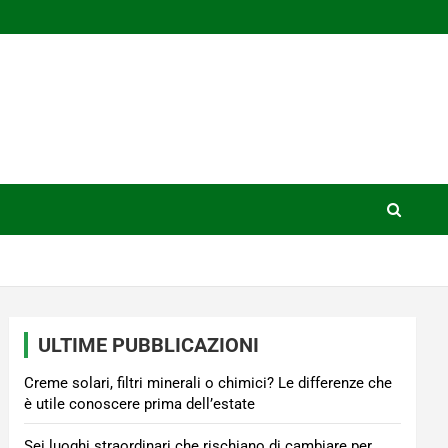
ULTIME PUBBLICAZIONI
Creme solari, filtri minerali o chimici? Le differenze che
è utile conoscere prima dell’estate
Sei luoghi straordinari che rischiano di cambiare per