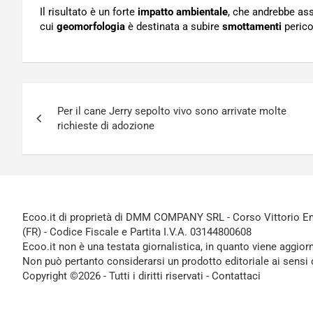
Il risultato è un forte
impatto ambientale
, che andrebbe as
cui
geomorfologia
è destinata a subire
smottamenti
perico
Navigazione
Per il cane Jerry sepolto vivo sono arrivate molte
articoli
richieste di adozione
Ecoo.it di proprietà di DMM COMPANY SRL - Corso Vittorio Ema
(FR) - Codice Fiscale e Partita I.V.A. 03144800608
Ecoo.it non è una testata giornalistica, in quanto viene aggior
Non può pertanto considerarsi un prodotto editoriale ai sensi 
Copyright ©2026 - Tutti i diritti riservati -
Contattaci