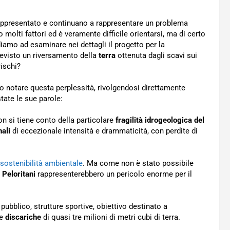
ppresentato e continuano a rappresentare un problema
molti fattori ed è veramente difficile orientarsi, ma di certo
iamo ad esaminare nei dettagli il progetto per la
revisto un riversamento della
terra
ottenuta dagli scavi sui
rischi?
tto notare questa perplessità, rivolgendosi direttamente
tate le sue parole:
n si tiene conto della particolare
fragilità idrogeologica del
nali
di eccezionale intensità e drammaticità, con perdite di
 sostenibilità ambientale
. Ma come non è stato possibile
i
Peloritani
rappresenterebbero un pericolo enorme per il
e pubblico, strutture sportive, obiettivo destinato a
le
discariche
di quasi tre milioni di metri cubi di terra.