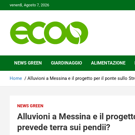
Skip
venerdì, Agosto 7, 2026
to
content
Tutelare il nostro Pianeta è la nostra priorità
Ecoo.it
NEWS GREEN
GIARDINAGGIO
ALIMENTAZIONE
Home
Alluvioni a Messina e il progetto per il ponte sullo Str
NEWS GREEN
Alluvioni a Messina e il progetto
prevede terra sui pendii?