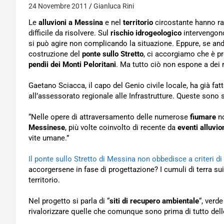
24 Novembre 2011
Gianluca Rini
Le
alluvioni a Messina
e nel
territorio
circostante hanno ra
difficile da risolvere. Sul
rischio idrogeologico
intervengono 
si può agire non complicando la situazione. Eppure, se and
costruzione del
ponte sullo Stretto
, ci accorgiamo che è p
pendii dei Monti Peloritani
. Ma tutto ciò non espone a dei 
Gaetano Sciacca, il capo del Genio civile locale, ha già fa
all’assessorato regionale alle Infrastrutture. Queste sono s
“Nelle opere di attraversamento delle numerose
fiumare
no
Messinese
, più volte coinvolto di recente da
eventi alluvio
vite umane.”
Il ponte sullo Stretto di Messina non obbedisce a criteri di
accorgersene in fase di progettazione? I cumuli di terra su
territorio.
Nel progetto si parla di “
siti di recupero ambientale
“, verd
rivalorizzare quelle che comunque sono prima di tutto del