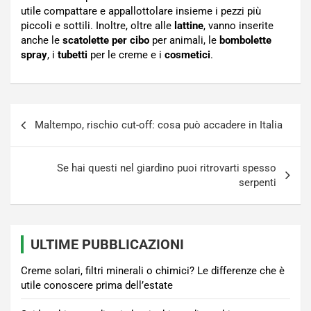
utile compattare e appallottolare insieme i pezzi più
piccoli e sottili. Inoltre, oltre alle
lattine
, vanno inserite
anche le
scatolette per cibo
per animali, le
bombolette
spray
, i
tubetti
per le creme e
i
cosmetici
.
Navigazione
Maltempo, rischio cut-off: cosa può accadere in Italia
articoli
Se hai questi nel giardino puoi ritrovarti spesso
serpenti
ULTIME PUBBLICAZIONI
Creme solari, filtri minerali o chimici? Le differenze che è
utile conoscere prima dell’estate