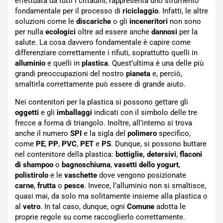
effettuata da tutti i cittadini, rappresenta uno strumento
fondamentale per il processo di
riciclaggio
. Infatti, le altre
soluzioni come le
discariche
o gli
inceneritori
non sono
per nulla
ecologici
oltre ad essere anche
dannosi
per la
salute. La cosa davvero fondamentale è capire come
differenziare correttamente i rifiuti, soprattutto quelli in
alluminio
e quelli in
plastica
. Quest’ultima è una delle più
grandi preoccupazioni del nostro
pianeta
e, perciò,
smaltirla correttamente può essere di grande aiuto.
Nei contenitori per la plastica si possono gettare gli
oggetti
e gli
imballaggi
indicati con il simbolo delle tre
frecce a forma di triangolo. Inoltre, all’interno si trova
anche il numero
SPI
e la sigla del
polimero
specifico,
come
PE
,
PP
,
PVC
,
PET
e
PS
. Dunque, si possono buttare
nel contenitore della plastica:
bottiglie,
detersivi
,
flaconi
di
shampoo
o
bagnoschiuma
,
vasetti
dello
yogurt
,
polistirolo
e le
vaschette
dove vengono posizionate
carne
,
frutta
o
pesce
.
Invece, l’alluminio non si smaltisce,
quasi mai, da solo ma solitamente insieme alla plastica o
al
vetro
. In tal caso, dunque, ogni
Comune
adotta le
proprie regole su come raccoglierlo correttamente.