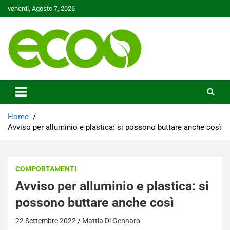
Skip
venerdì, Agosto 7, 2026
to
content
Tutelare il nostro Pianeta è la nostra priorità
Ecoo.it
Home
Avviso per alluminio e plastica: si possono buttare anche così
COMPORTAMENTI
Avviso per alluminio e plastica: si
possono buttare anche così
22 Settembre 2022
Mattia Di Gennaro