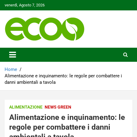
Skip
venerdì, Agosto 7, 2026
to
content
Tutelare il nostro Pianeta è la nostra priorità
Ecoo.it
Home
Alimentazione e inquinamento: le regole per combattere i
danni ambientali a tavola
ALIMENTAZIONE
NEWS GREEN
Alimentazione e inquinamento: le
regole per combattere i danni
ambientali a tavola